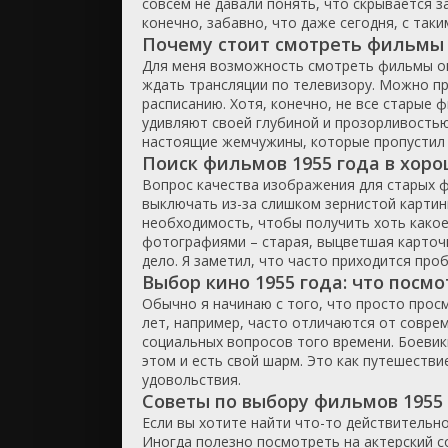
совсем не давали понять, что скрывается з
конечно, забавно, что даже сегодня, с та
ужасы
Почему стоит смотреть фильмы 
фантасти
Для меня возможность смотреть фильмы онл
фильм-ну
ждать трансляции по телевизору. Можно пр
фэнтези
расписанию. Хотя, конечно, не все старые
удивляют своей глубиной и прозорливостью
настоящие жемчужины, которые пропустил б
Поиск фильмов 1955 года в хор
Вопрос качества изображения для старых ф
выключать из-за слишком зернистой картинк
необходимость, чтобы получить хоть какое-
фотографиями – старая, выцветшая карточк
дело. Я заметил, что часто приходится про
Выбор кино 1955 года: что посм
Обычно я начинаю с того, что просто просм
лет, например, часто отличаются от соврем
социальных вопросов того времени. Боевики
этом и есть свой шарм. Это как путешестви
удовольствия.
Советы по выбору фильмов 1955
Если вы хотите найти что-то действитель
Иногда полезно посмотреть на актерский со