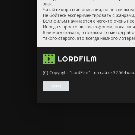
знак.
Читайте короткие описания, но не слишком
Не бойтесь экспериментировать с жанрами.
Если фильм начинается с чего-то очень нео
Иногда я просто включаю фоном, пока заня
Я не могу сказать, что какой-то метод раб
такого старого, это всегда немного лотерея
(C) Copyright "LordFilm" - на сайте 32.564 