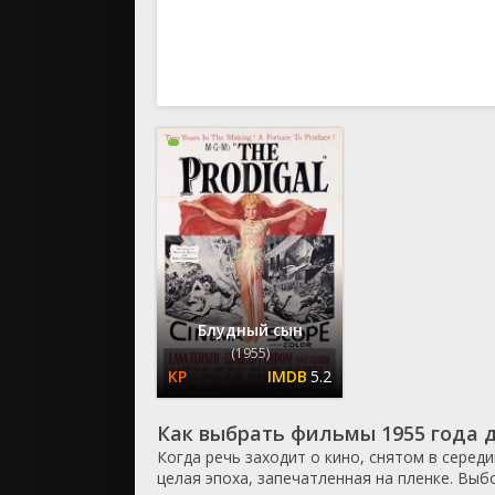
вестерн
военный
детектив
детский
для взрос
документ
история
драма
комедия
коротком
криминал
мелодрам
Блудный сын
музыка
(1955)
5.2
мюзикл
приключе
Как выбрать фильмы 1955 года 
семейный
Когда речь заходит о кино, снятом в серед
спорт
целая эпоха, запечатленная на пленке. Выб
триллер