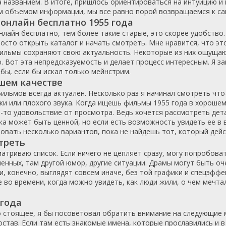
а названием. В итоге, пришлось ориентироваться на интуицию и 
ким объемом информации, мы все равно порой возвращаемся к 
Казахстан
Франция
1971
2012
онлайн бесплатно 1955 года
ка
Кипр
Чехия
1972
2013
айн бесплатно, тем более такие старые, это скорее удобство.
ар
Китай
Швейцария
1973
2014
осто открыть каталог и начать смотреть. Мне нравится, что эт
Колумбия
Япония
1974
2015
 фильмы сохраняют свою актуальность. Некоторые из них ощущаю
. Вот эта непредсказуемость и делает процесс интересным. Я з
Корея Южная
Россия
1975
2016
ы, если бы искал только мейнстрим.
Латвия
США
1976
2017
ошем качестве
Литва
СССР
1977
2018
ильмов всегда актуален. Несколько раз я начинал смотреть что
и или плохого звука. Когда ищешь фильмы 1955 года в хорошем 
Лихтенштейн
Украина
1978
2019
то удовольствие от просмотра. Ведь хочется рассмотреть детал
Люксембург
1979
2020
а может быть ценной, но если есть возможность увидеть ее в 
Малайзия
1980
2021
бовать несколько вариантов, пока не найдешь тот, который дей
отреть
Мали
1981
2022
атриваю список. Если ничего не цепляет сразу, могу попробова
Мексика
1982
2023
енных, там другой юмор, другие ситуации. Драмы могут быть оч
Нидерланды
1983
2024
, конечно, выглядят совсем иначе, без той графики и спецэффе
е во времени, когда можно увидеть, как люди жили, о чем мечтал
Новая Зеландия
1984
2025
Норвегия
1985
 года
ОАЭ
1986
но стоящее, я бы посоветовал обратить внимание на следующие
Пакистан
1987
став. Если там есть знакомые имена, которые прославились и в