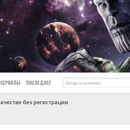
СЕРИАЛЫ
ПОСЛЕДНЕЕ
качестве без регистрации
я
биография
Россия
Австралия
1950
1974
боевик
США
Аргентина
1951
1983