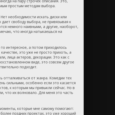
иногда на пару строчек описания. Это,
самым простым методам выбора.
 Нет необходимости искать диски или
о дает свободу выбора, не привязывая к
тся немного наивными, а другие, наоборот,
амечаю, что иногда натыкаешься на
-то интересное, а потом приходилось
качестве, это уже не просто прихоть, а
и, лица актеров, декорации. Это как с
восстановленном виде, это совсем другое
ствительно подходит.
ть отталкиваться от жанра. Комедии тех
ень сильными, особенно если это касается
ктов, к которым мы привыкли сейчас. Но в
и, что их волновало. Для меня это часть
 моменты, которые мне самому помогают:
 более поздних проектах, это уже хороший