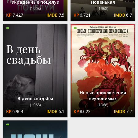
Украденные поцелуи
Новенькая
(1968)
(1968)
7.427
7.5
6.721
6.7
Новые приключения
В день свадьбы
неуловимых
(1968)
(1968)
6.904
6.1
8.023
7.2