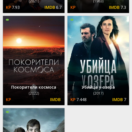
(2021)
(1983)
7.93
6.7
7.3
Покорители космоса
Убийца у озера
(2022)
(2017)
7.448
7