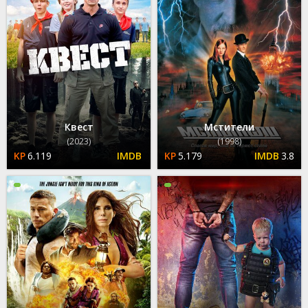
Квест
Мстители
(2023)
(1998)
6.119
5.179
3.8