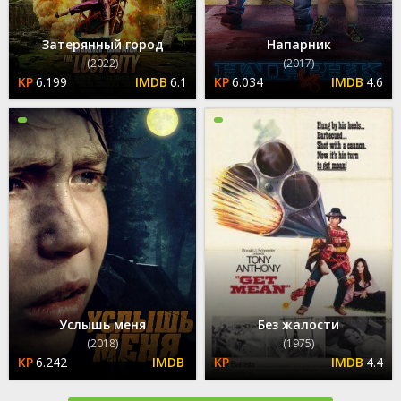
Затерянный город
Напарник
(2022)
(2017)
6.199
6.1
6.034
4.6
Услышь меня
Без жалости
(2018)
(1975)
6.242
4.4