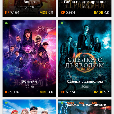
Вонка
Тайна печати дракона
(2023)
(2019)
7.164
6.9
5.984
4.8
Эбигейл
Сделка с дьяволом
(2019)
(2006)
5.376
4.8
6.774
5.2