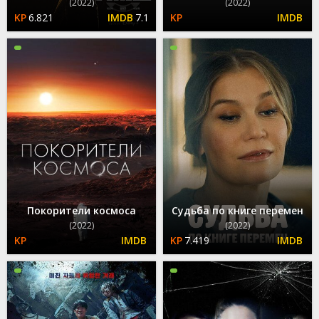
(2022)
(2022)
6.821
7.1
Покорители космоса
Судьба по книге перемен
(2022)
(2022)
7.419