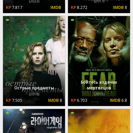
(2023)
(2017)
7.817
8.272
8
Бойтесь ходячих
Острые предметы
мертвецов
(2018)
(2015)
7.505
8
6.703
6.8