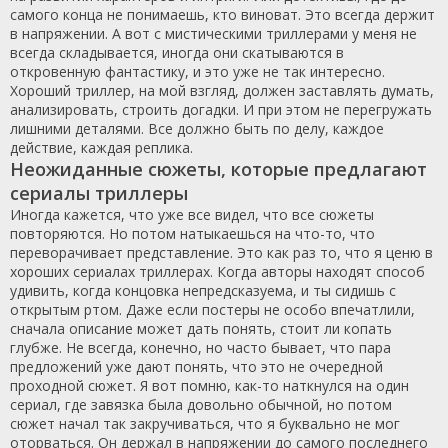
самого конца не понимаешь, кто виноват. Это всегда держит
в напряжении. А вот с мистическими триллерами у меня не
всегда складывается, иногда они скатываются в
откровенную фантастику, и это уже не так интересно.
Хороший триллер, на мой взгляд, должен заставлять думать,
анализировать, строить догадки. И при этом не перегружать
лишними деталями. Все должно быть по делу, каждое
действие, каждая реплика.
Неожиданные сюжеты, которые предлагают
сериалы триллеры
Иногда кажется, что уже все видел, что все сюжеты
повторяются. Но потом натыкаешься на что-то, что
переворачивает представление. Это как раз то, что я ценю в
хороших сериалах триллерах. Когда авторы находят способ
удивить, когда концовка непредсказуема, и ты сидишь с
открытым ртом. Даже если постеры не особо впечатлили,
сначала описание может дать понять, стоит ли копать
глубже. Не всегда, конечно, но часто бывает, что пара
предложений уже дают понять, что это не очередной
проходной сюжет. Я вот помню, как-то наткнулся на один
сериал, где завязка была довольно обычной, но потом
сюжет начал так закручиваться, что я буквально не мог
оторваться. Он держал в напряжении до самого последнего