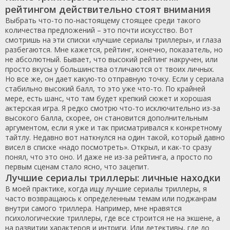
рейтингом действительно стоят внимания
Выбрать что-то по-настоящему стоящее среди такого
количества предложений – это почти искусство. Вот
смотришь на эти списки «лучшие сериалы триллеры», и глаза
разбегаются. Мне кажется, рейтинг, конечно, показатель, но
не абсолютный. Бывает, что высокий рейтинг накручен, или
просто вкусы у большинства отличаются от твоих личных.
Но все же, он дает какую-то отправную точку. Если у сериала
стабильно высокий балл, то это уже что-то. По крайней
мере, есть шанс, что там будет крепкий сюжет и хорошая
актерская игра. Я редко смотрю что-то исключительно из-за
высокого балла, скорее, он становится дополнительным
аргументом, если я уже и так присматривался к конкретному
тайтлу. Недавно вот наткнулся на один такой, который давно
висел в списке «надо посмотреть». Открыл, и как-то сразу
понял, что это оно. И даже не из-за рейтинга, а просто по
первым сценам стало ясно, что зацепит.
Лучшие сериалы триллеры: личные находки
В моей практике, когда ищу лучшие сериалы триллеры, я
часто возвращаюсь к определенным темам или поджанрам
внутри самого триллера. Например, мне нравятся
психологические триллеры, где все строится не на экшене, а
на развитии характеров и интриги. Или детективы, где до