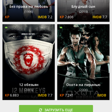
Без права на любовь
Блудный сын
(1996)
(2019)
7.2
7.806
7.7
12 обезьян
Охота на пиранью
(2015)
(2006)
6.883
7.7
7.241
ЗАГРУЗИТЬ ЕЩЕ