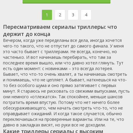
1
2
3
4
Пересматриваем сериалы триллеры: что
держит до конца
Вечером, когда уже переделаны все дела, иногда хочется
чего-то такого, что не отпустит до самого финала. У меня
это часто бывает с триллерами. Не всегда, конечно, но
частенько. И вот начинаешь перебирать, что там за
последнее время вышло, или что давно хотел глянуть. Тут
есть один момент: с новинками – это всегда лотерея.
Бывает, что что-то очень хвалят, а ты начинаешь смотреть
и понимаешь, что не цепляет. А бывает, наткнешься на что-
то без особого шума и оно прямо затягивает с первых
минут. Я стараюсь не рисковать со свежими выпусками, пусть
они немного «отлежатся». Так спокойнее, меньше шансов
потратить время впустую. Потому что нет ничего более
обескураживающего, чем начать смотреть что-то, что не
оправдывает ожиданий. И когда такое случается, обычно
переключаешься на проверенные варианты. Или на те, что
давно в закладках висят, но руки все не доходили.
Какие триллеры сериалы с высоким