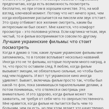
предпочитаю, когда есть возможность посмотреть
бесплатно, но при этом в хорошем качестве. Это, на мой
взгляд, ключевой момент. Потому что нет ничего хуже, чем
когда изображение рассыпается на пиксели или звук отстает.
Это сразу отбивает все желание смотреть, каким бы
интересным ни был сюжет. Мне кажется, что комфорт
просмотра – это половина успеха. Если картинка четкая, звук
чистый, то и фильм воспринимается совсем по-другому.
Лучшие украинские фильмы: что стоит
посмотреть
Когда я думаю о том, какие лучшие украинские фильмы мне
запомнились, то в голове всплывает несколько названий.
Иногда это не те фильмы, которые получили много наград, а
те, что просто оставили след. Я люблю, когда фильм
вызывает эмоции, не обязательно сильные, но чтобы было
над чем подумать. И вот тут украинское кино иногда
удивляет. Бывает, включишь фильм просто так, чтобы был
какой-то фон, пока занимаешься параллельными делами, а
потом понимаешь, что отвлекся и смотришь уже
внимательно. И это здорово, когда фильм может так
захватить, не требуя от себя чего-то сверхъестественного.
Мне нравится, когда фильм не пытается быть чем-то
большим, чем он есть, но при этом делает это качественно.