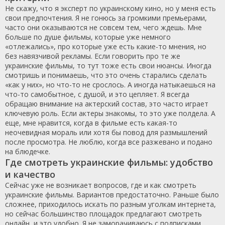
Не скажу, что я эксперт по украинскому кино, но у меня есть
свои предпочтения. Я не гонюсь за громкими премьерами,
часто они оказываются не совсем тем, чего ждешь. Мне
больше по душе фильмы, которые уже немного
«отлежались», про которые уже есть какие-то мнения, но
без навязчивой рекламы. Если говорить про те же
украинские фильмы, то тут тоже есть свои нюансы. Иногда
смотришь и понимаешь, что это очень старались сделать
«как у них», но что-то не срослось. А иногда натыкаешься на
что-то самобытное, с душой, и это цепляет. Я всегда
обращаю внимание на актерский состав, это часто играет
ключевую роль. Если актеры знакомы, то это уже полдела. А
еще, мне нравится, когда в фильме есть какая-то
неочевидная мораль или хотя бы повод для размышлений
после просмотра. Не люблю, когда все разжевано и подано
на блюдечке.
Где смотреть украинские фильмы: удобство
и качество
Сейчас уже не возникает вопросов, где и как смотреть
украинские фильмы. Вариантов предостаточно. Раньше было
сложнее, приходилось искать по разным уголкам интернета,
но сейчас большинство площадок предлагают смотреть
онлайн, и это удобно. Я не заморачиваюсь с подписками,