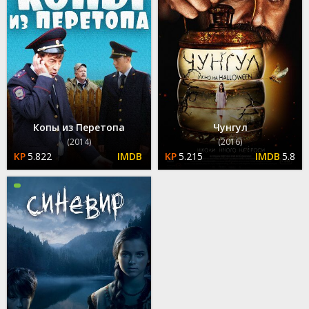
Копы из Перетопа
Чунгул
(2014)
(2016)
5.822
5.215
5.8