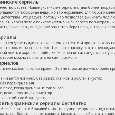
аинские сериалы
Польша
1988
ачество растёт. Новые украинские сериалы стали более прорабо
Португалия
1989
попадаются проходные вещи, но это нормально для любого кине
 и детективы. Это радует, потому что позволяет выбирать под л
Румыния
1990
аться, чтобы потом почитать отзывы или просто посмотреть, 
Саудовская Аравия
1991
Хотя, признаюсь, иногда любопытство берет верх, и тогда я пр
Сингапур
1992
.
ериалы
Словения
1993
нно когда речь идёт о конкретном контенте. Я просто захожу на
Таиланд
1994
просто пролистываю каталог. Так часто нахожу что-то неожидан
Тайвань
1995
ный поиск и хорошие подборки. Мне нравится, когда всё интуит
 которое можно потратить на сам просмотр.
Турция
1996
ериалов
Украина
1997
сть несколько простых правил. Это не строгие догмы, скорее, 
Финляндия
1998
Франция
1999
чивается логично, без резких скачков и роялей в кустах.
 без переигрывания.
Хорватия
2000
о плюс, когда времени не так много.
Чехия
2001
е, использую их как ориентир.
ие, чтобы не было диссонанса.
Чехословакия
2002
реть украинские сериалы бесплатно
Чили
2003
бесплатно – это большой плюс. Не нужно оформлять подписки, 
Швейцария
2004
ать, пробовать разные жанры и находить для себя что-то новое