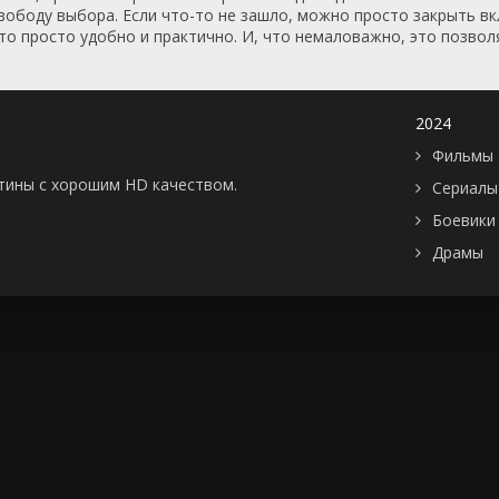
Швеция
2005
ободу выбора. Если что-то не зашло, можно просто закрыть вкл
то просто удобно и практично. И, что немаловажно, это позвол
Эстония
2006
ЮАР
2007
Югославия
2008
2024
Япония
2009
Фильмы 
Бутан
2010
картины с хорошим HD качеством.
2011
Сериалы
2012
Боевики
2013
Драмы
2014
2015
2016
2017
2018
2019
2020
2021