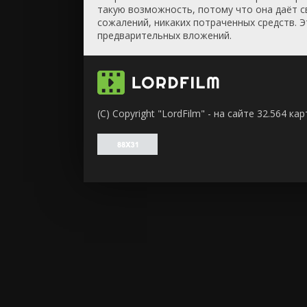
такую возможность, потому что она даёт св
сожалений, никаких потраченных средств. Э
предварительных вложений.
(C) Copyright "LordFilm" - на сайте 32.564 