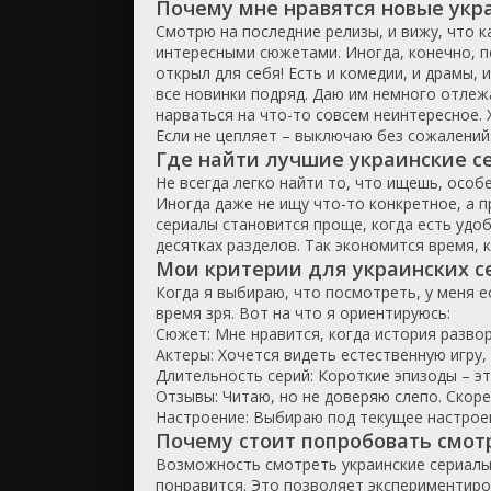
Почему мне нравятся новые укр
Смотрю на последние релизы, и вижу, что к
интересными сюжетами. Иногда, конечно, 
открыл для себя! Есть и комедии, и драмы,
все новинки подряд. Даю им немного отлеж
нарваться на что-то совсем неинтересное. 
Если не цепляет – выключаю без сожалений
Где найти лучшие украинские с
Не всегда легко найти то, что ищешь, особе
Иногда даже не ищу что-то конкретное, а 
сериалы становится проще, когда есть удоб
десятках разделов. Так экономится время,
Мои критерии для украинских с
Когда я выбираю, что посмотреть, у меня е
время зря. Вот на что я ориентируюсь:
Сюжет: Мне нравится, когда история развора
Актеры: Хочется видеть естественную игру,
Длительность серий: Короткие эпизоды – эт
Отзывы: Читаю, но не доверяю слепо. Скоре
Настроение: Выбираю под текущее настроен
Почему стоит попробовать смот
Возможность смотреть украинские сериалы 
понравится. Это позволяет экспериментиров