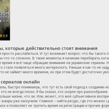
Казахстан
Франция
1971
2012
ка
Кипр
Чехия
1972
2013
ар
Китай
Швейцария
1973
2014
я
Колумбия
Япония
1974
2015
Корея Южная
Россия
1975
2016
5.9
Латвия
США
1976
2017
Литва
СССР
1977
2018
лы, которые действительно стоят внимания
Лихтенштейн
Украина
1978
2019
я просто расслабиться. И тут возникает вопрос: что бы такого 
Люксембург
1979
2020
а что-то сложное. В такие моменты я начинаю перебирать катал
Малайзия
1980
2021
е время я всё чаще обращаю внимание на украинские сериалы. Н
то стало появляться много интересного. Раньше я как-то не зад
Мали
1981
2022
что не займет много времени, но при этом будет достаточно ув
Мексика
1982
2023
 сериалов онлайн
Нидерланды
1983
2024
алы, быстро понимаешь, что тут есть свой подход к созданию и
Новая Зеландия
1984
2025
это не всегда плохо. Я бы сказал, это скорее про разнообразие. 
Норвегия
1985
больше жизни, что ли. Или, может, это моё субъективное воспри
ОАЭ
1986
жанры уже наскучили. Главное – найти ресурс, где это можно с
иск и позволяет не тратить время на регистрации и прочие фор
Пакистан
1987