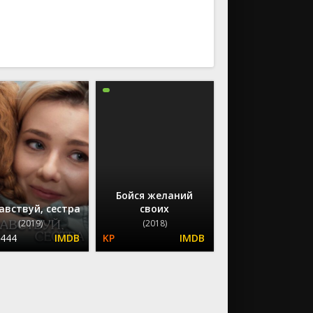
ию
По возрастанию
Бойся желаний
авствуй, сестра
своих
(2019)
(2018)
.444