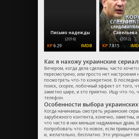
ужасы
фантасти
Кордон
фильм-ну
следовател
фэнтези
Письмо надежды
Савельева
(2016)
(2012)
6.29
7.815
Как я нахожу украинские сериа
Вечером, когда дела сделаны, часто хочетс
пересмотрено, или просто нет настроения н
посмотреть что-то конкретное. В последне
поиск, скорее, побочный эффект от того, ч
заметно шире, и это приятно. Ищу что-то, 
телефон.
Особенности выбора украинских
Когда начинаешь смотреть украинские сери
зарубежного контента, конечно, заметны, и 
что часто в них меньше надуманных драм, 
попробовать что-то новое, если привычные 
и, желательно, бесплатно. Это упрощает по