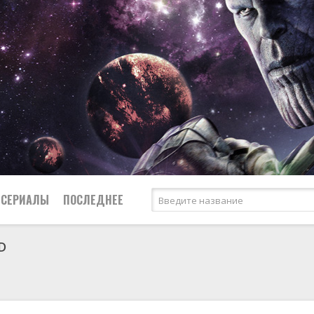
СЕРИАЛЫ
ПОСЛЕДНЕЕ
D
я
биография
Россия
Австралия
1950
1974
боевик
США
Аргентина
1951
1983