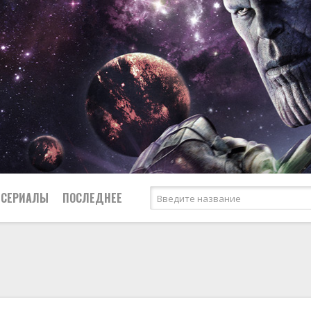
СЕРИАЛЫ
ПОСЛЕДНЕЕ
я
биография
Россия
Австралия
1950
1974
боевик
США
Аргентина
1951
1983