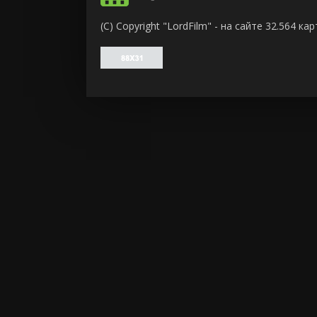
ужасы
(C) Copyright "LordFilm" - на сайте 32.564 
фантасти
фильм-ну
фэнтези