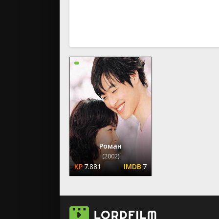
вестерн
военный
детектив
детский
для взрос
документ
история
драма
комедия
коротком
криминал
мелодрам
Роман
музыка
(2002)
7.881
7
мюзикл
приключе
семейный
спорт
триллер