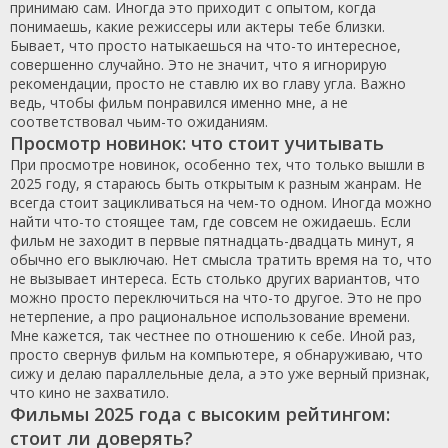
принимаю сам. Иногда это приходит с опытом, когда
понимаешь, какие режиссеры или актеры тебе близки.
Бывает, что просто натыкаешься на что-то интересное,
совершенно случайно. Это не значит, что я игнорирую
рекомендации, просто не ставлю их во главу угла. Важно
ведь, чтобы фильм понравился именно мне, а не
соответствовал чьим-то ожиданиям.
Просмотр новинок: что стоит учитывать
При просмотре новинок, особенно тех, что только вышли в
2025 году, я стараюсь быть открытым к разным жанрам. Не
всегда стоит зацикливаться на чем-то одном. Иногда можно
найти что-то стоящее там, где совсем не ожидаешь. Если
фильм не заходит в первые пятнадцать-двадцать минут, я
обычно его выключаю. Нет смысла тратить время на то, что
не вызывает интереса. Есть столько других вариантов, что
можно просто переключиться на что-то другое. Это не про
нетерпение, а про рациональное использование времени.
Мне кажется, так честнее по отношению к себе. Иной раз,
просто свернув фильм на компьютере, я обнаруживаю, что
сижу и делаю параллельные дела, а это уже верный признак,
что кино не захватило.
Фильмы 2025 года с высоким рейтингом:
стоит ли доверять?