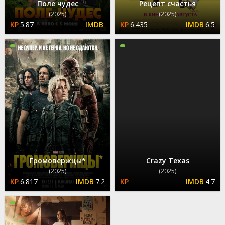
Поле чудес
Рецепт счастья
(2025)
(2025)
5.87
6.435
6.5
Громовержцы*
Crazy Texas
(2025)
(2025)
6.817
7.2
4.7