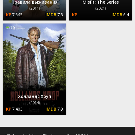
Правила выживания
Misfit: The Series
(2011)
(2021)
7.645
7.5
6.4
Холландс Хоуп
(2014)
7.403
7.9