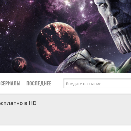
СЕРИАЛЫ
ПОСЛЕДНЕЕ
есплатно в HD
я
биография
Россия
Австралия
1950
1974
боевик
США
Аргентина
1951
1983