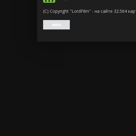
ужасы
(C) Copyright "LordFilm" - на сайте 32.564 
фантасти
фильм-ну
фэнтези