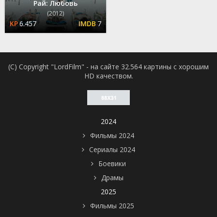
Рай: Любовь
(2012)
6.457
7
(C) Copyright "LordFilm" - на сайте 32.564 картины с хорошим
HD качеством.
2024
Фильмы 2024
Сериалы 2024
Боевики
Драмы
2025
Фильмы 2025