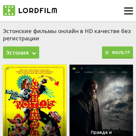
Эстонские фильмы онлайн в HD качестве без
регистрации
Эстония
ФИЛЬТР
Правда и