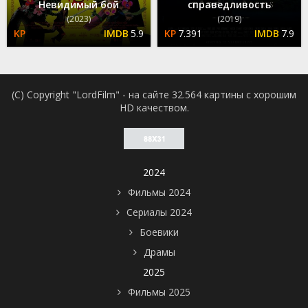
Невидимый бой
справедливость
(2023)
(2019)
5.9
7.391
7.9
(C) Copyright "LordFilm" - на сайте 32.564 картины с хорошим
HD качеством.
2024
Фильмы 2024
Сериалы 2024
Боевики
Драмы
2025
Фильмы 2025