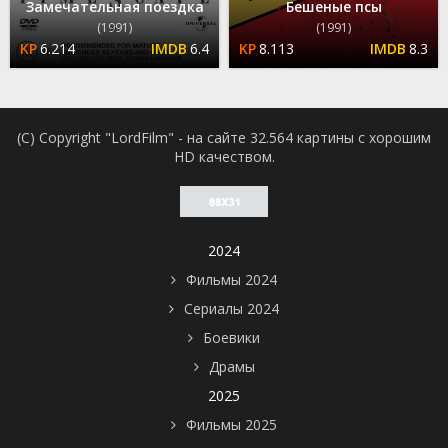
Замечательная поездка
Бешеные псы
(1991)
(1991)
6.214
6.4
8.113
8.3
(C) Copyright "LordFilm" - на сайте 32.564 картины с хорошим
HD качеством.
2024
Фильмы 2024
Сериалы 2024
Боевики
Драмы
2025
Фильмы 2025