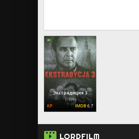
вестерн
военный
детектив
детский
для взрос
документ
история
драма
комедия
коротком
криминал
мелодрам
Экстрадиция 3
музыка
(1998)
6.7
мюзикл
приключе
семейный
спорт
триллер