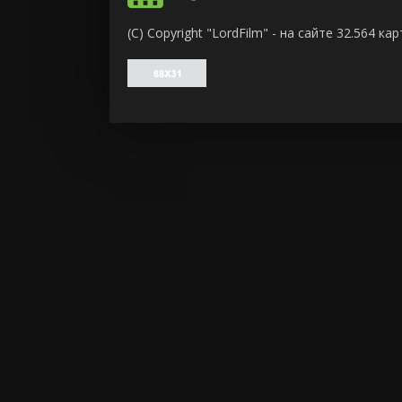
ужасы
(C) Copyright "LordFilm" - на сайте 32.564 
фантасти
фильм-ну
фэнтези