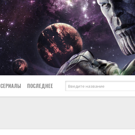
СЕРИАЛЫ
ПОСЛЕДНЕЕ
я
биография
Россия
Австралия
1950
1974
боевик
США
Аргентина
1951
1983