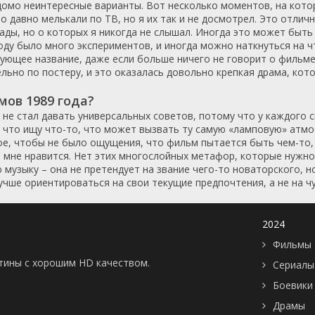
едомо неинтересные варианты. Вот несколько моментов, на кот
Польша
1988
о давно мелькали по ТВ, но я их так и не досмотрел. Это отлич
Португалия
1989
ады, но о которых я никогда не слышал. Иногда это может быт
ду было много экспериментов, и иногда можно наткнуться на ч
Румыния
1990
ующее название, даже если больше ничего не говорит о фильме
Саудовская Аравия
1991
ьно по постеру, и это оказалась довольно крепкая драма, кото
Сингапур
1992
мов 1989 года?
Словения
1993
 не стал давать универсальных советов, потому что у каждого 
Таиланд
1994
, что ищу что-то, что может вызвать ту самую «ламповую» атмо
Тайвань
1995
ое, чтобы не было ощущения, что фильм пытается быть чем-то, 
о мне нравится. Нет этих многослойных метафор, которые нужно
Турция
1996
ю музыку – она не претендует на звание чего-то новаторского, 
Украина
1997
учше ориентироваться на свои текущие предпочтения, а не на ч
Финляндия
1998
Франция
1999
2024
Хорватия
2000
Фильмы 
Чехия
2001
картины с хорошим HD качеством.
Сериалы
Чехословакия
2002
Боевики
Чили
2003
Швейцария
2004
Драмы