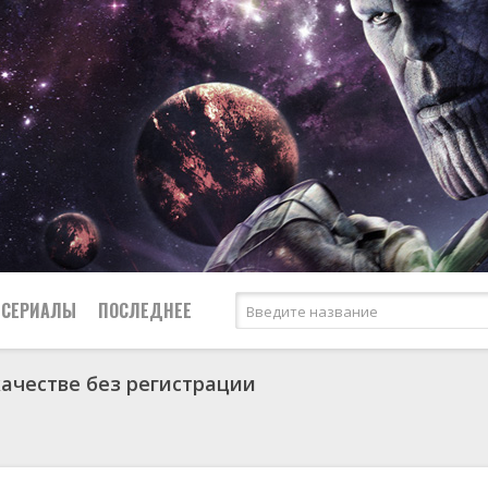
СЕРИАЛЫ
ПОСЛЕДНЕЕ
качестве без регистрации
я
биография
Россия
Австралия
1950
1974
боевик
США
Аргентина
1951
1983