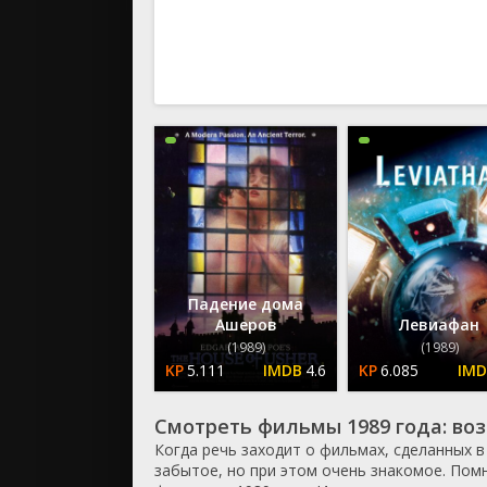
вестерн
военный
детектив
детский
для взрос
документ
история
драма
комедия
коротком
криминал
Падение дома
мелодрам
Ашеров
Левиафан
музыка
(1989)
(1989)
5.111
4.6
6.085
мюзикл
приключе
Смотреть фильмы 1989 года: во
семейный
Когда речь заходит о фильмах, сделанных в
спорт
забытое, но при этом очень знакомое. Помн
триллер