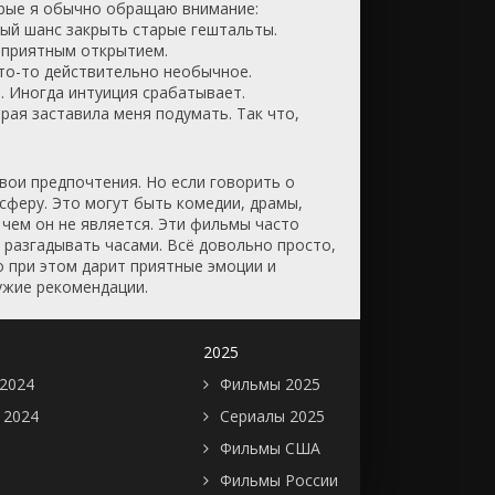
орые я обычно обращаю внимание:
ный шанс закрыть старые гештальты.
ь приятным открытием.
то-то действительно необычное.
. Иногда интуиция срабатывает.
рая заставила меня подумать. Так что,
свои предпочтения. Но если говорить о
сферу. Это могут быть комедии, драмы,
чем он не является. Эти фильмы часто
 разгадывать часами. Всё довольно просто,
но при этом дарит приятные эмоции и
ужие рекомендации.
2025
2024
Фильмы 2025
 2024
Сериалы 2025
Фильмы США
Фильмы России