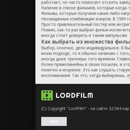
работает, но часто помогает отсеять зав
Наличие в списке фильмов, которые когда-т
Фильмы, которые получили какие-либо нагр
Неожиданные комбинации жанров. В 1989 го
Просто привлекательный постер или интриг
Помню, как-то раз выбрал фильм исключител
иногда стоит доверять и таким импульсам.
Как выбрать из множества филь
Выбор, конечно, дело индивидуальное. Я бы
моем подходе, то я обычно начинаю с того
иногда даже триллеры того времени. Главн
более прямолинейны в своих посылах, и эт
понятно и искренне. Это как слушать стару
воспоминания. Так что, когда выбираешь, л
(C) Copyright "LordFilm" - на сайте 32.564 