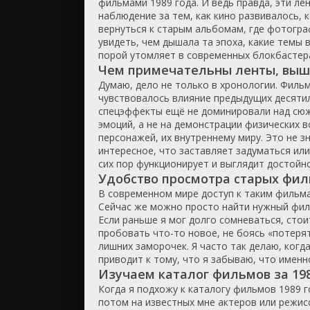
фильмами 1989 года. И ведь правда, эти л
наблюдение за тем, как кино развивалось, к
ужасы
вернуться к старым альбомам, где фотогра
фантасти
увидеть, чем дышала та эпоха, какие темы 
фильм-ну
порой утомляет в современных блокбастера
Чем примечательны ленты, выше
фэнтези
Думаю, дело не только в хронологии. Фильм
чувствовалось влияние предыдущих десятиле
спецэффекты ещё не доминировали над сюже
эмоций, а не на демонстрации физических 
персонажей, их внутреннему миру. Это не 
интересное, что заставляет задуматься или
сих пор функционирует и выглядит достойно
Удобство просмотра старых фил
В современном мире доступ к таким фильма
Сейчас же можно просто найти нужный филь
Если раньше я мог долго сомневаться, стои
пробовать что-то новое, не боясь «потерят
лишних заморочек. Я часто так делаю, когд
приводит к тому, что я забываю, что именн
Изучаем каталог фильмов за 198
Когда я подхожу к каталогу фильмов 1989 г
потом на известных мне актеров или режисс