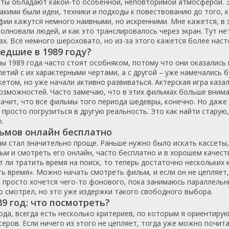
енты обладают какой-то особенной, неповторимой атмосферой. Э
акими были идеи, техники и подходы к повествованию до того, к
Казахстан
Франция
1971
2012
фии кажутся немного наивными, но искренними. Мне кажется, в 
ка
Кипр
Чехия
1972
2013
волновали людей, и как это транслировалось через экран. Тут н
ар
Китай
Швейцария
1973
2014
х. Всё немного шероховато, но из-за этого кажется более нас
дшие в 1989 году?
Колумбия
Япония
1974
2015
ы 1989 года часто стоят особняком, потому что они оказались 
Корея Южная
Россия
1975
2016
тий с их характерными чертами, а с другой – уже намечались б
Латвия
США
1976
2017
том, но уже начали активно развиваться. Актерская игра каза
Литва
СССР
1977
2018
возможностей. Часто замечаю, что в этих фильмах больше вним
значит, что все фильмы того периода шедевры, конечно. Но даж
Лихтенштейн
Украина
1978
2019
 просто погрузиться в другую реальность. Это как найти стару
Люксембург
1979
2020
.
ьмов онлайн бесплатно
Малайзия
1980
2021
м стал значительно проще. Раньше нужно было искать кассеты, 
Мали
1981
2022
м и смотреть его онлайн, часто бесплатно и в хорошем качестве
Мексика
1982
2023
т ли тратить время на поиск, то теперь достаточно нескольких
Нидерланды
1983
2024
ь время». Можно начать смотреть фильм, и если он не цепляет,
а просто хочется чего-то фонового, пока занимаюсь параллельн
Новая Зеландия
1984
2025
о смотрел, но это уже издержки такого свободного выбора.
Норвегия
1985
9 год: что посмотреть?
ОАЭ
1986
ода, всегда есть несколько критериев, по которым я ориентирую
еров. Если ничего из этого не цепляет, тогда уже можно почита
Пакистан
1987