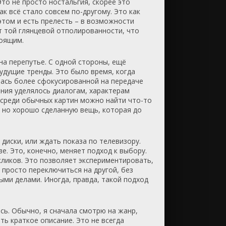
то не просто ностальгия, скорее это
ак всё стало совсем по-другому. Это как
этом и есть прелесть – в возможности
ет той глянцевой отполированности, что
тоящим.
на перепутье. С одной стороны, ещё
удущие тренды. Это было время, когда
лась более сфокусированной на передаче
ания уделялось диалогам, характерам
е среди обычных картин можно найти что-то
ю, но хорошо сделанную вещь, которая до
диски, или ждать показа по телевизору.
. Это, конечно, меняет подход к выбору.
 кликов. Это позволяет экспериментировать,
 просто переключиться на другой, без
ыми делами. Иногда, правда, такой подход
сь. Обычно, я сначала смотрю на жанр,
ть краткое описание. Это не всегда