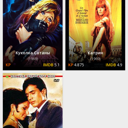
Куколка Сатаны
Катрин
(1969)
(1969)
5.1
4.875
4.9