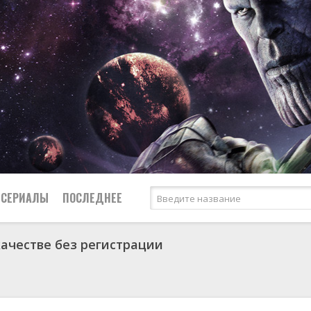
СЕРИАЛЫ
ПОСЛЕДНЕЕ
качестве без регистрации
я
биография
Россия
Австралия
1950
1974
боевик
США
Аргентина
1951
1983