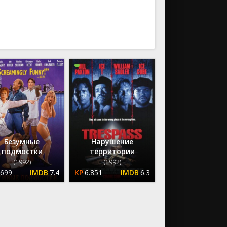
ию
По возрастанию
Безумные
Нарушение
подмостки
территории
(1992)
(1992)
.699
7.4
6.851
6.3