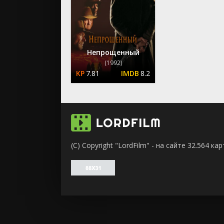
ужасы
фантасти
фильм-ну
фэнтези
Непрощенный
(1992)
7.81
8.2
(C) Copyright "LordFilm" - на сайте 32.564 