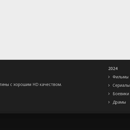
Казахстан
Франция
1971
2012
ка
Кипр
Чехия
1972
2013
ар
Китай
Швейцария
1973
2014
Колумбия
Япония
1974
2015
Корея Южная
Россия
1975
2016
Латвия
США
1976
2017
Литва
СССР
1977
2018
Лихтенштейн
Украина
1978
2019
Люксембург
1979
2020
2024
Малайзия
1980
2021
Фильмы 
Мали
1981
2022
картины с хорошим HD качеством.
Сериалы
Мексика
1982
2023
Боевики
Нидерланды
1983
2024
Драмы
Новая Зеландия
1984
2025
Норвегия
1985
ОАЭ
1986
Пакистан
1987