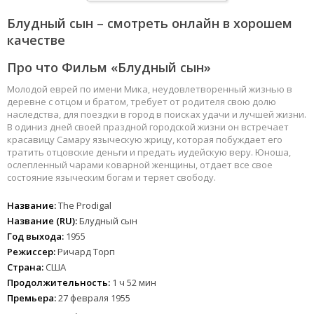
Блудный сын – смотреть онлайн в хорошем
качестве
Про что Фильм «Блудный сын»
Молодой еврей по имени Мика, неудовлетворенный жизнью в
деревне с отцом и братом, требует от родителя свою долю
наследства, для поездки в город в поисках удачи и лучшей жизни.
В одиниз дней своей праздной городской жизни он встречает
красавицу Самару языческую жрицу, которая побуждает его
тратить отцовские деньги и предать иудейскую веру. Юноша,
ослепленный чарами коварной женщины, отдает все свое
состояние языческим богам и теряет свободу.
Название:
The Prodigal
Название (RU):
Блудный сын
Год выхода:
1955
Режиссер:
Ричард Торп
Страна:
США
Продолжительность:
1 ч 52 мин
Премьера:
27 февраля 1955