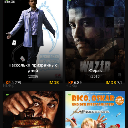
Несколько призрачных
дней
Ферзь
(2009)
(2016)
5.279
6.89
7.1
HDRip
HDRip