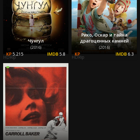
Рико, Оскар и тайна
Чунгул
драгоценных камней
(2016)
(2016)
5.215
5.8
6.3
HDRip
HDRip