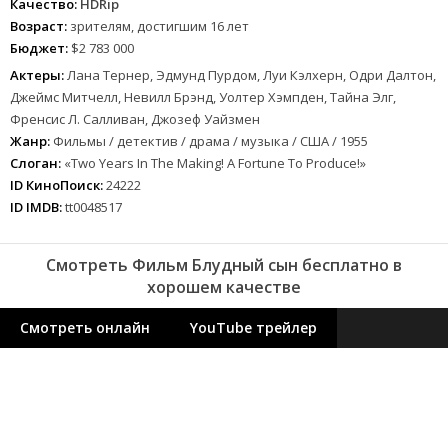
Качество:
HDRip
Возраст:
зрителям, достигшим 16 лет
Бюджет:
$2 783 000
Актеры:
Лана Тернер, Эдмунд Пурдом, Луи Кэлхерн, Одри Далтон,
Джеймс Митчелл, Невилл Брэнд, Уолтер Хэмпден, Тайна Элг,
Френсис Л. Салливан, Джозеф Уайзмен
Жанр:
Фильмы / детектив / драма / музыка / США / 1955
Слоган:
«Two Years In The Making! A Fortune To Produce!»
ID КиноПоиск:
24222
ID IMDB:
tt0048517
Смотреть Фильм Блудный сын бесплатно в
хорошем качестве
Смотреть онлайн
YouTube трейлер