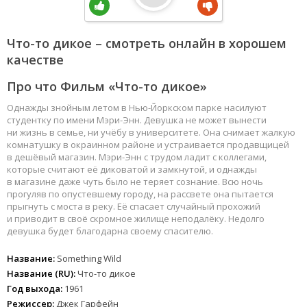
Что-то дикое – смотреть онлайн в хорошем
качестве
Про что Фильм «Что-то дикое»
Однажды знойным летом в Нью-Йоркском парке насилуют
студентку по имени Мэри-Энн. Девушка не может вынести
ни жизнь в семье, ни учёбу в университете. Она снимает жалкую
комнатушку в окраинном районе и устраивается продавщицей
в дешёвый магазин. Мэри-Энн с трудом ладит с коллегами,
которые считают её диковатой и замкнутой, и однажды
в магазине даже чуть было не теряет сознание. Всю ночь
прогуляв по опустевшему городу, на рассвете она пытается
прыгнуть с моста в реку. Её спасает случайный прохожий
и приводит в своё скромное жилище неподалёку. Недолго
девушка будет благодарна своему спасителю.
Название:
Something Wild
Название (RU):
Что-то дикое
Год выхода:
1961
Режиссер:
Джек Гарфейн