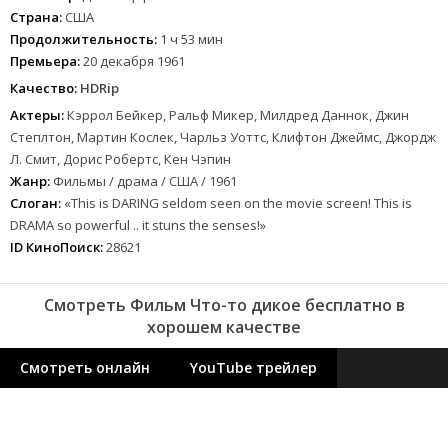
Страна:
США
Продолжительность:
1 ч 53 мин
Премьера:
20 декабря 1961
Качество:
HDRip
Актеры:
Кэррол Бейкер, Ральф Микер, Милдред Даннок, Джин
Степлтон, Мартин Кослек, Чарльз Уоттс, Клифтон Джеймс, Джордж
Л. Смит, Дорис Робертс, Кен Чэпин
Жанр:
Фильмы / драма / США / 1961
Слоган:
«This is DARING seldom seen on the movie screen! This is
DRAMA so powerful .. it stuns the senses!»
ID КиноПоиск:
28621
Смотреть Фильм Что-то дикое бесплатно в
хорошем качестве
Смотреть онлайн
YouTube трейлер