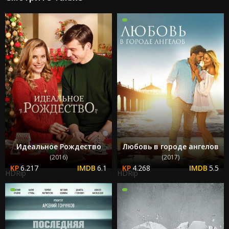
Идеальное Рождество
Любовь в городе ангелов
(2016)
(2017)
6.217
6.1
4.268
5.5
HDRip
HDRip