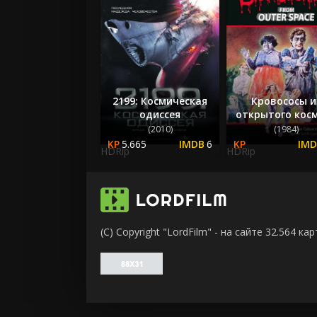
2199: Космическая
Кровососы и
одиссея
открытого кос
(2010)
(1984)
5.665
6
HDRip
HDRip
(C) Copyright "LordFilm" - на сайте 32.564 