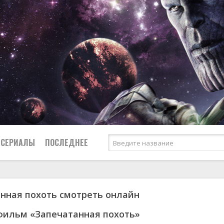
СЕРИАЛЫ
ПОСЛЕДНЕЕ
нная похоть смотреть онлайн
я
биография
Россия
Австралия
1950
1974
боевик
США
Аргентина
1951
1983
фильм «Запечатанная похоть»