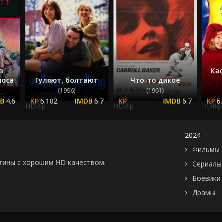
Швеция
2005
Эстония
2006
ЮАР
2007
Югославия
2008
Япония
2009
Бутан
2010
з
Ка
моса
Гуляют, болтают
Что-то дикое
2011
(1996)
(1961)
2012
4.6
6.102
6.7
6.7
6
HDRip
HDRip
HDRip
2013
2014
2015
2024
2016
Фильмы 
2017
картины с хорошим HD качеством.
Сериалы
2018
Боевики
2019
Драмы
2020
2021