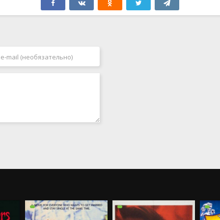
Польша
1988
Португалия
1989
Румыния
1990
Саудовская Аравия
1991
Сингапур
1992
Словения
1993
Таиланд
1994
Тайвань
1995
Турция
1996
Украина
1997
Финляндия
1998
Франция
1999
Хорватия
2000
Чехия
2001
Чехословакия
2002
Чили
2003
Швейцария
2004