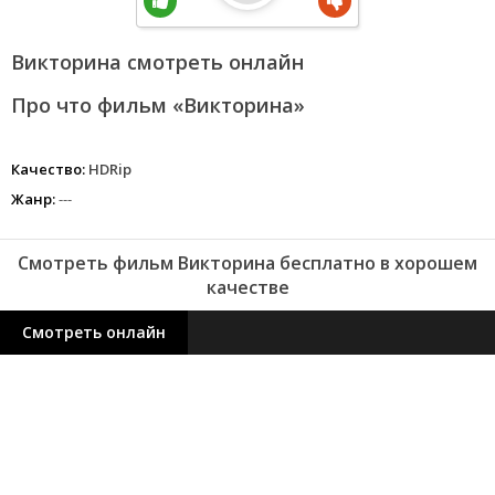
Викторина смотреть онлайн
Про что фильм «Викторина»
Качество:
HDRip
Жанр:
---
Смотреть фильм Викторина бесплатно в хорошем
качестве
Смотреть онлайн