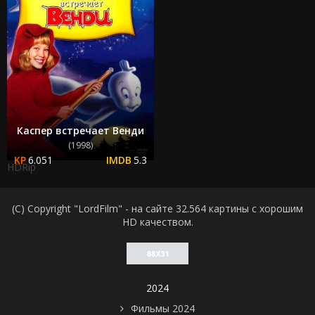
Каспер встречает Венди
(1998)
6.051
5.3
HDRip
(C) Copyright "LordFilm" - на сайте 32.564 картины с хорошим
HD качеством.
2024
Фильмы 2024