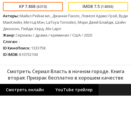
7.868
7.5
(6310)
(14000)
Актеры:
Майкл Рейни мл., Джанни Паоло, Ловелл Адамс-Грэй, Вуди
МакКлейн, Метод Мэн, LaToya Tonodeo, Мэри Джей Блайдж, Шэйн
Джонсон, Пейдж Херд, Alix Lapri
Жанр:
Сериалы / драма / криминал / США / 2020
Слоган:
-
ID КиноПоиск:
1333758
ID IMDB:
tt10732104
Смотреть Сериал Власть в ночном городе. Книга
вторая: Призрак бесплатно в хорошем качестве
Смотреть онлайн
YouTube трейлер