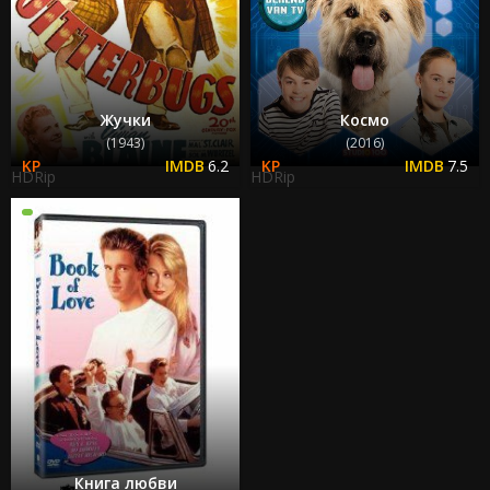
Жучки
Космо
(1943)
(2016)
6.2
7.5
HDRip
HDRip
Книга любви