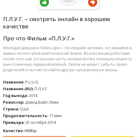
П.Л.У.Г. – смотреть онлайн в хорошем
качестве
Про что Фильм «П.Л.У.Г.»
Молодая девушка Лейла Дон – последний человек, оставшийся в
живых на постапокалиптической Земле. Воспитанная роботами
после того, как остальная часть человечества покинула планету,
уничтоженную ядерной войной, Лейла не может забыть своих
родителей и пытается найти другую органическую жизнь.
Название:
P.L.U.G.
Название (RU):
П.Л.У.Г.
Год выхода:
2014
Режиссер:
Дэвид Вайл Леви
Страна:
США
Продолжительность:
17 мин
Премьера:
25 октября 2014
Качество:
HDRip