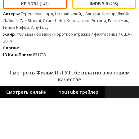
5.754
5.6
(148)
(295)
Актеры:
Геренс Маллард, Натали Флойд, Алексис Кассар, Джейк
Лайолл, Zak Stucchi, Стив Шебо, Константин Энтони, Елена Ник,
Гийом Раффи, Amy Levy
Жанр:
Фильмы / боевик / короткометражка / фантастика / США /
2014
Слоган:
-
ID КиноПоиск:
831733
Смотреть Фильм П.Л.У.Г. бесплатно в хорошем
качестве
Смотреть онлайн
YouTube трейлер