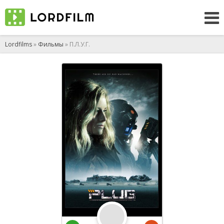
Lordfilms
»
Фильмы
» П.Л.У.Г.