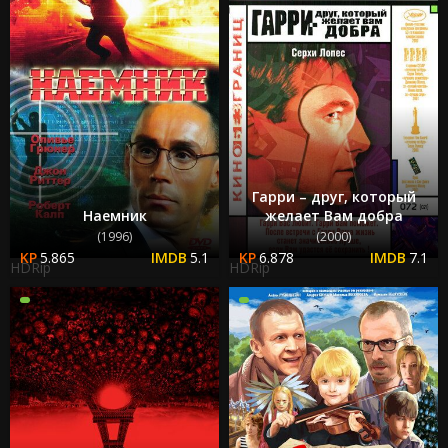
Гарри – друг, который
Наемник
желает Вам добра
(1996)
(2000)
5.865
5.1
6.878
7.1
HDRip
HDRip