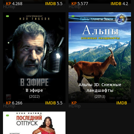
4.268
5.5
5.577
4.2
HDRip
HDRip
Альпы 3D: Снежные
В эфире
ландшафты
(2022)
(2013)
6.266
5.5
HDRip
HDRip