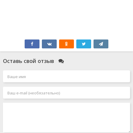
Оставь свой отзыв