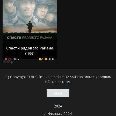
Спасти рядового Райана
(1998)
8.187
8.6
HDRip
(C) Copyright "LordFilm" - на сайте 32.564 картины с хорошим
HD качеством.
2024
Фильмы 2024