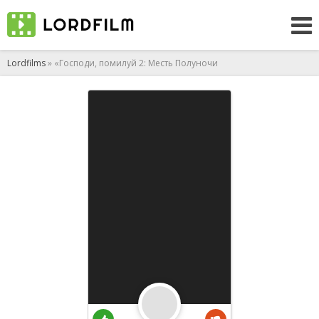
Lordfilms
» «Господи, помилуй 2: Месть Полуночи