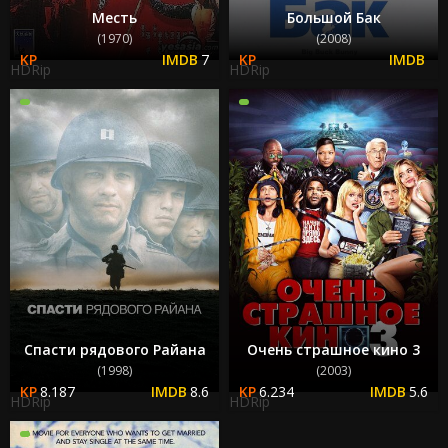
Месть
Большой Бак
(1970)
(2008)
7
HDRip
HDRip
Спасти рядового Райана
Очень страшное кино 3
(1998)
(2003)
8.187
8.6
6.234
5.6
HDRip
HDRip