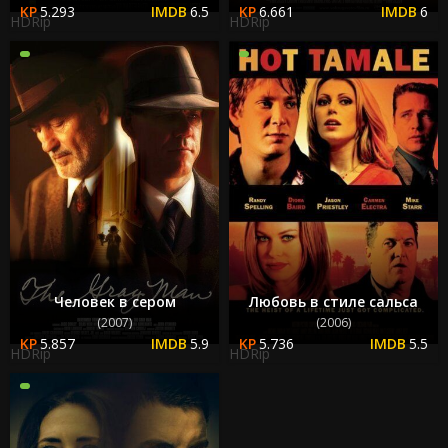
5.293
6.5
6.661
6
HDRip
HDRip
Человек в сером
Любовь в стиле сальса
(2007)
(2006)
5.857
5.9
5.736
5.5
HDRip
HDRip