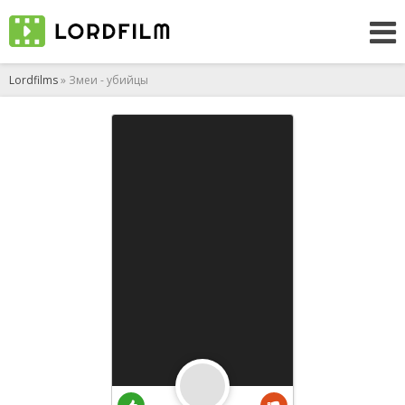
Lordfilms
» Змеи - убийцы