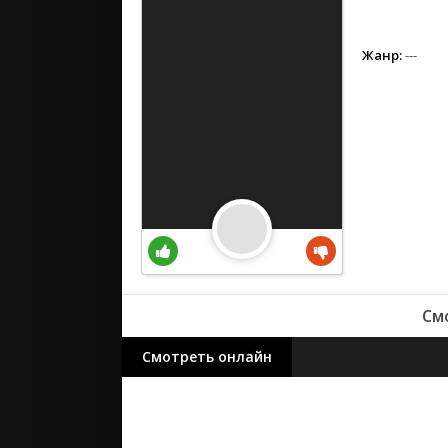
вестерн
военный
детектив
Жанр:
---
детский
для взрос
документ
история
драма
комедия
коротком
криминал
мелодрам
См
музыка
мюзикл
Смотреть онлайн
приключе
семейный
спорт
триллер