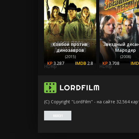
Ковбои против
Звездный десан
динозавров
Мародер
(2015)
(2008)
3.287
2.8
3.708
HDRip
HDRip
(C) Copyright "LordFilm" - на сайте 32.564 