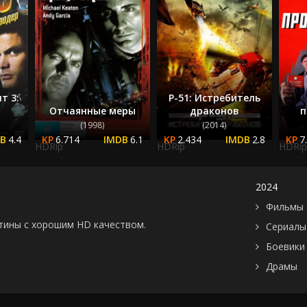
Швеция
2005
Эстония
2006
ЮАР
2007
Югославия
2008
Япония
2009
Бутан
2010
т 3:
P-51: Истребитель
Отчаянные меры
драконов
п
2011
(1998)
(2014)
2012
4.4
6.714
6.1
2.434
2.8
7
HDRip
HDRip
HDRip
2013
2014
2015
2024
2016
Фильмы 
2017
картины с хорошим HD качеством.
Сериалы
2018
Боевики
2019
Драмы
2020
2021