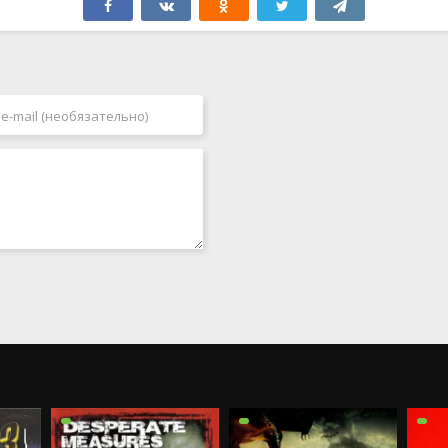
Польша
1988
Португалия
1989
Румыния
1990
Саудовская Аравия
1991
Сингапур
1992
Словения
1993
Таиланд
1994
Тайвань
1995
Турция
1996
Украина
1997
Финляндия
1998
Франция
1999
Хорватия
2000
Чехия
2001
Чехословакия
2002
Чили
2003
Швейцария
2004