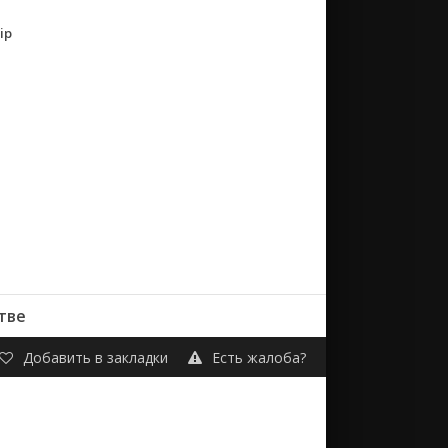
ip
тве
Добавить в закладки
Есть жалоба?