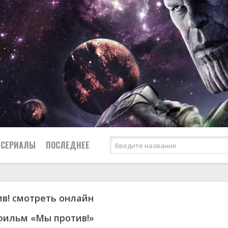
СЕРИАЛЫ
ПОСЛЕДНЕЕ
в! смотреть онлайн
я
биография
Россия
Австралия
1950
1974
боевик
США
Аргентина
1951
1983
фильм «Мы против!»