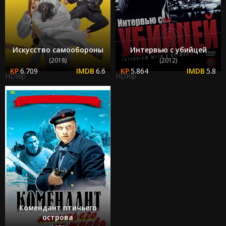
Искусство самообороны
Интервью с убийцей
(2018)
(2012)
6.709
6.6
5.864
5.8
HDRip
HDRip
Комендант птичьего
острова