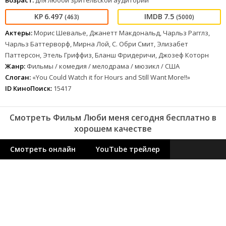
Возраст:
для любой зрительской аудитории
6.497
7.5
(463)
(5000)
Актеры:
Морис Шевалье, Джанетт Макдональд, Чарльз Рагглз,
Чарльз Баттерворф, Мирна Лой, С. Обри Смит, Элизабет
Паттерсон, Этель Гриффиз, Бланш Фридеричи, Джозеф Которн
Жанр:
Фильмы / комедия / мелодрама / мюзикл / США
Слоган:
«You Could Watch it for Hours and Still Want More!!»
ID КиноПоиск:
15417
Смотреть Фильм Люби меня сегодня бесплатно в
хорошем качестве
Смотреть онлайн
YouTube трейлер