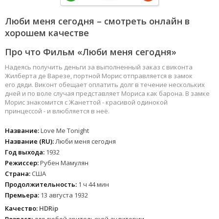
Люби меня сегодня – смотреть онлайн в
хорошем качестве
Про что Фильм «Люби меня сегодня»
Надеясь получить деньги за выполненный заказ с виконта
Жилберта де Варезе, портной Морис отправляется в замок
его дяди. Виконт обещает оплатить долг в течение нескольких
дней и по воле случая представляет Мориса как барона. В замке
Морис знакомится с Жанеттой - красивой одинокой
принцессой - и влюбляется в неё.
Название:
Love Me Tonight
Название (RU):
Люби меня сегодня
Год выхода:
1932
Режиссер:
Рубен Мамулян
Страна:
США
Продолжительность:
1 ч 44 мин
Премьера:
13 августа 1932
Качество:
HDRip