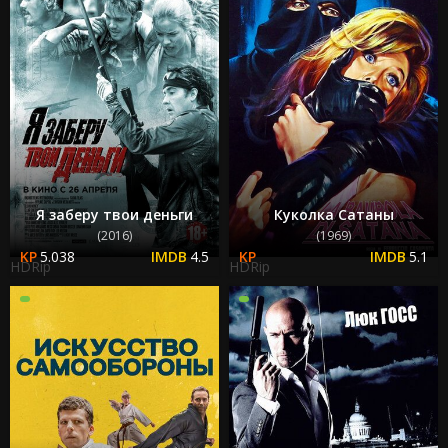
Я заберу твои деньги
Куколка Сатаны
(2016)
(1969)
5.038
4.5
5.1
HDRip
HDRip