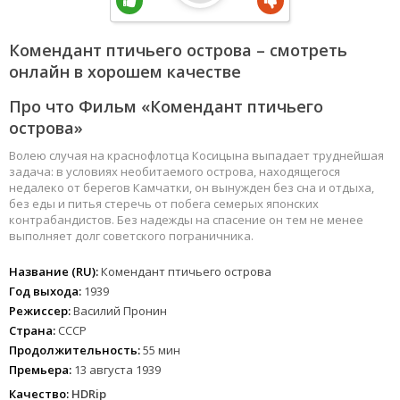
Комендант птичьего острова – смотреть
онлайн в хорошем качестве
Про что Фильм «Комендант птичьего
острова»
Волею случая на краснофлотца Косицына выпадает труднейшая
задача: в условиях необитаемого острова, находящегося
недалеко от берегов Камчатки, он вынужден без сна и отдыха,
без еды и питья стеречь от побега семерых японских
контрабандистов. Без надежды на спасение он тем не менее
выполняет долг советского пограничника.
Название (RU):
Комендант птичьего острова
Год выхода:
1939
Режиссер:
Василий Пронин
Страна:
СССР
Продолжительность:
55 мин
Премьера:
13 августа 1939
Качество:
HDRip