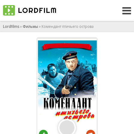
Lordfilms
»
Фильмы
» Комендант птичьего острова