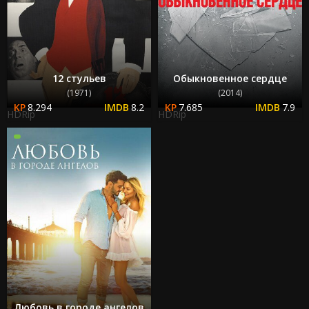
12 стульев
Обыкновенное сердце
(1971)
(2014)
8.294
8.2
7.685
7.9
HDRip
HDRip
Любовь в городе ангелов