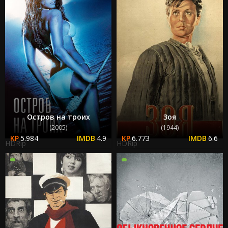
Остров на троих
Зоя
(2005)
(1944)
5.984
4.9
6.773
6.6
HDRip
HDRip