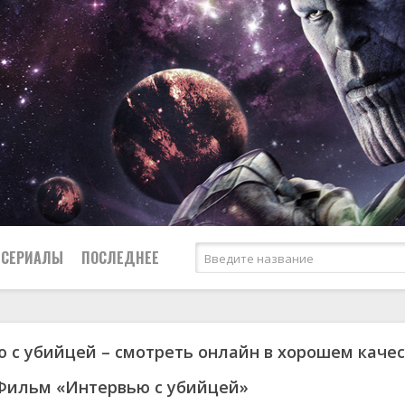
СЕРИАЛЫ
ПОСЛЕДНЕЕ
 с убийцей – смотреть онлайн в хорошем каче
я
биография
Россия
Австралия
1950
1974
боевик
США
Аргентина
1951
1983
Фильм «Интервью с убийцей»