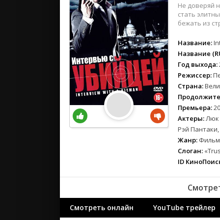
вестерн
Не доверяй н
военный
стать элитны
бежать из ст
детектив
детский
Название:
In
для взрос
Название (RU
Год выхода:
документ
Режиссер:
П
история
Страна:
Вели
драма
Продолжите
комедия
Премьера:
20
коротком
Актеры:
Люк 
криминал
Рэй Пантаки,
Жанр:
Фильмы
мелодрам
Слоган:
«Trus
музыка
ID КиноПоиск
мюзикл
приключе
Смотрет
семейный
спорт
Смотреть онлайн
YouTube трейлер
триллер