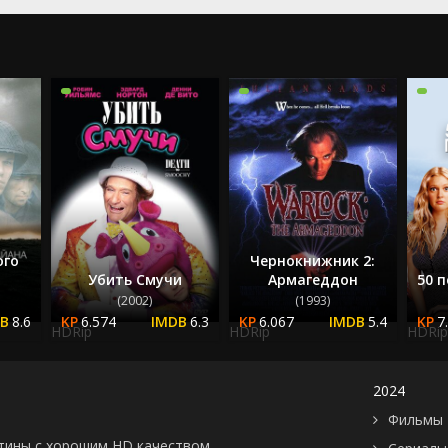
2022
2023
2024
2025
ого
Чернокнижник 2:
Убить Смучи
Армагеддон
50 
(2002)
(1993)
8.6
6.574
6.3
6.067
5.4
7
HDRip
HDRip
HDRip
2024
Фильмы 
картины с хорошим HD качеством.