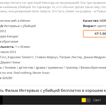
военный
СССР
Беларусь
1953
1989
икому! Ничего не чувствуй! Никогда не проигрывай! Эти три правил
детектив
Австралия
Бельгия
1954
1990
м наемным убийцей. Но однажды те, кто обычно делал заказ ему, по
раны, инсценировав свою смерть. Его путь лежит на родину – в Румын
документальный
Австрия
Бразилия
1955
1991
драма
Алжир
Великобритания
1956
1993
terview with a Hitman
Качество:
HDR
лых
история
Аргентина
Венгрия
1957
1996
):
Интервью с убийцей
Возраст:
зрите
2012
альный
комедия
Армения
Германия
1958
1997
5.8
ерри Бандал
короткометражка
Багамы
Греция
1959
1998
кобритания
криминал
Беларусь
Египет
1960
2000
льность:
1 ч 36 мин
мелодрама
Бельгия
Канада
1961
2001
 июля 2012
етражка
мюзикл
Болгария
Китай
1962
2002
Госс, Каролин Тиллетт, Стивен Маркус, Патрик Листер, Дэнни Мидуинт
приключения
Бразилия
Корея Южная
1963
2003
 Дермот Кини
 / боевик / детектив / драма / криминал / триллер / Великобритания 
а
семейный
Великобритания
Мексика
1964
2004
t no one. Feel nothing. Never lose»
спорт
Венгрия
Нидерланды
1965
2005
:
626283
триллер
Германия (ФРГ)
Польша
1966
2006
ния
ужасы
Гонконг
Таиланд
1967
2007
ь Фильм Интервью с убийцей бесплатно в хорошем 
фантастика
Греция
Тайвань
1968
2009
фэнтези
Дания
Турция
1969
2010
Свет
музыка
Доминикана
Финляндия
1970
2011