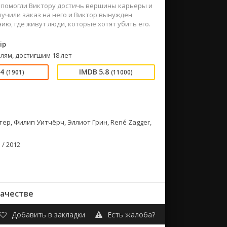
а помогли Виктору достичь вершины карьеры и
лучили заказ на него и Виктор вынужден
ию, где живут люди, которые хотят убить его.
ip
лям, достигшим 18 лет
64
5.8
(1901)
(11000)
ер, Филип Уитчёрч, Эллиот Грин, René Zagger,
/ 2012
качестве
Добавить в закладки
Есть жалоба?