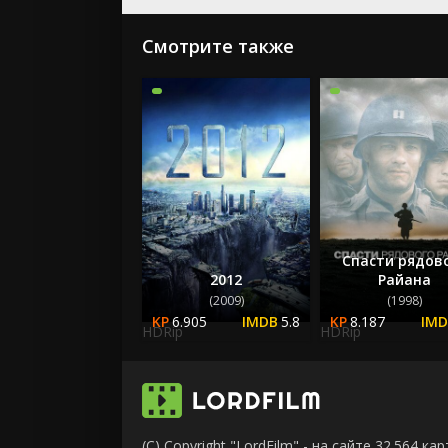
Смотрите также
Спасти рядов
2012
Райана
(2009)
(1998)
6.905
5.8
8.187
HDRip
HDRip
(C) Copyright "LordFilm" - на сайте 32.564 