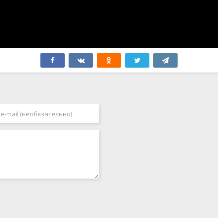
Швеция
2005
Эстония
2006
ЮАР
2007
Югославия
2008
Япония
2009
Бутан
2010
2011
2012
2013
2014
2015
2016
2017
2018
2019
2020
2021