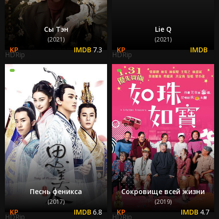
Сы Тэн
Lie Q
(2021)
(2021)
7.3
HDRip
HDRip
Песнь феникса
Сокровище всей жизни
(2017)
(2019)
6.8
4.7
HDRip
HDRip