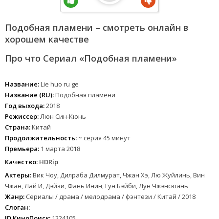
Подобная пламени – смотреть онлайн в
хорошем качестве
Про что Сериал «Подобная пламени»
Название:
Lie huo ru ge
Название (RU):
Подобная пламени
Год выхода:
2018
Режиссер:
Люн Син-Кюнь
Страна:
Китай
Продолжительность:
~ серия 45 минут
Премьера:
1 марта 2018
Качество:
HDRip
Актеры:
Вик Чоу, Дилраба Дилмурат, Чжан Хэ, Лю Жуйлинь, Вин
Чжан, Лай И, Дэйзи, Фань Инин, Гун Бэйби, Лун Чжэнсюань
Жанр:
Сериалы / драма / мелодрама / фэнтези / Китай / 2018
Слоган:
-
ID КиноПоиск:
1224105