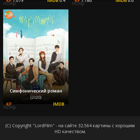
7.079
6.4
7.186
6.6
HDRip
HDRip
Симфонический роман
(2020)
HDRip
(C) Copyright "LordFilm" - на сайте 32.564 картины с хорошим
HD качеством.