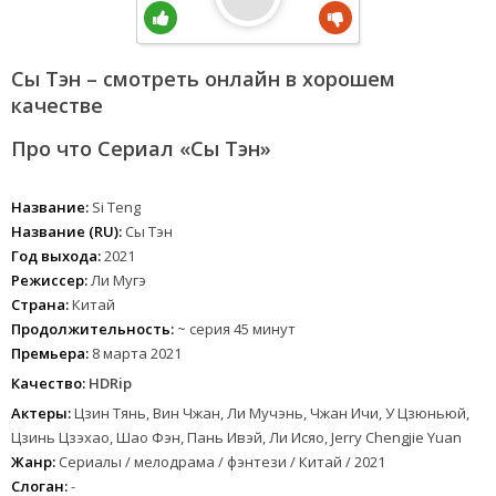
Сы Тэн – смотреть онлайн в хорошем
качестве
Про что Сериал «Сы Тэн»
Название:
Si Teng
Название (RU):
Сы Тэн
Год выхода:
2021
Режиссер:
Ли Мугэ
Страна:
Китай
Продолжительность:
~ серия 45 минут
Премьера:
8 марта 2021
Качество:
HDRip
Актеры:
Цзин Тянь, Вин Чжан, Ли Мучэнь, Чжан Ичи, У Цзюньюй,
Цзинь Цзэхао, Шао Фэн, Пань Ивэй, Ли Исяо, Jerry Chengjie Yuan
Жанр:
Сериалы / мелодрама / фэнтези / Китай / 2021
Слоган:
-