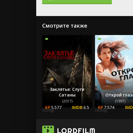
Смотрите также
Заклятье: Слуги
Сатаны
Открой глаз
(2017)
(1997)
5.577
6.5
7.574
HDRip
HDRip