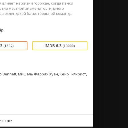
я влияет на жизни горожан, когда панки
отив местной знаменитости; много
зда оклендской баскетбольной команды
ip
93
6.3
(1832)
(13000)
o Bennett, Мишель Фаррах Хуан, Кейр Гилкрист,
естве