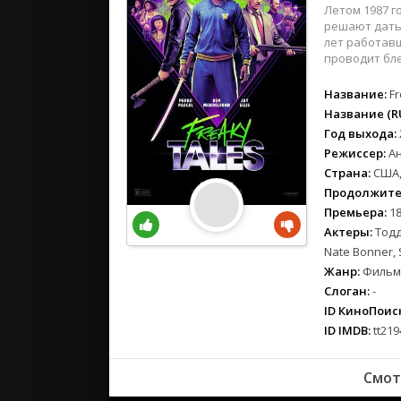
вестерн
Летом 1987 г
военный
решают дать
лет работавш
детектив
проводит бле
детский
Название:
Fr
для взрос
Название (RU
документ
Год выхода:
история
Режиссер:
А
драма
Страна:
США,
комедия
Продолжите
коротком
Премьера:
18
Актеры:
Тодд
криминал
Nate Bonner,
мелодрам
Жанр:
Фильмы
музыка
Слоган:
-
мюзикл
ID КиноПоиск
приключе
ID IMDB:
tt219
семейный
спорт
Смот
триллер