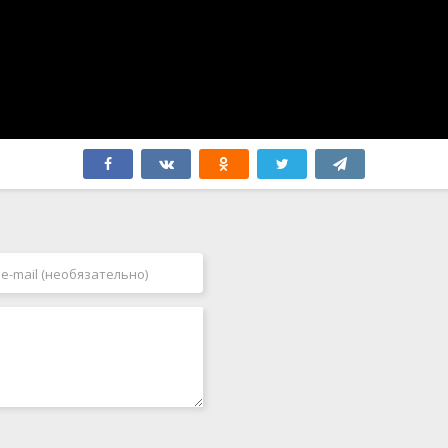
Швеция
2005
Эстония
2006
ЮАР
2007
Югославия
2008
Япония
2009
Бутан
2010
2011
2012
2013
2014
2015
2016
2017
2018
2019
2020
2021