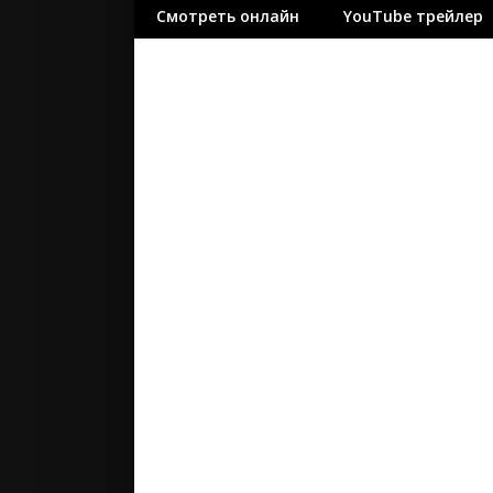
Смотреть онлайн
YouTube трейлер
ужасы
фантасти
фильм-ну
фэнтези