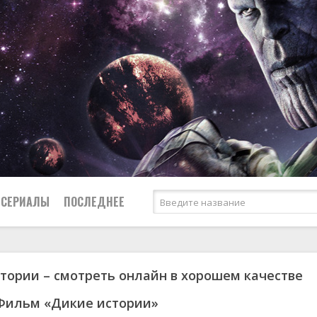
СЕРИАЛЫ
ПОСЛЕДНЕЕ
тории – смотреть онлайн в хорошем качестве
я
биография
Россия
Австралия
1950
1974
боевик
США
Аргентина
1951
1983
Фильм «Дикие истории»