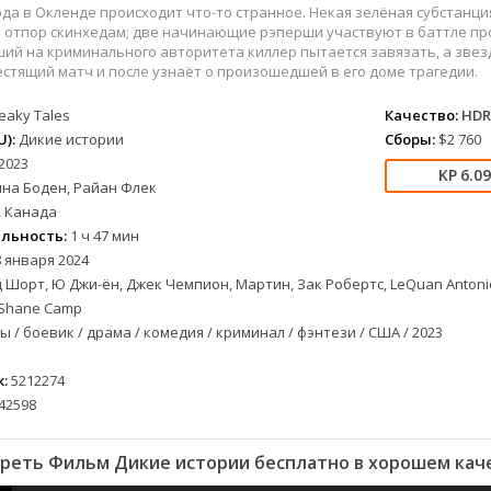
военный
СССР
Беларусь
1953
1989
ода в Окленде происходит что-то странное. Некая зелёная субстанци
детектив
Австралия
Бельгия
1954
1990
 отпор скинхедам; две начинающие рэперши участвуют в баттле пр
ий на криминального авторитета киллер пытается завязать, а зве
документальный
Австрия
Бразилия
1955
1991
стящий матч и после узнаёт о произошедшей в его доме трагедии.
драма
Алжир
Великобритания
1956
1993
eaky Tales
Качество:
HDR
лых
история
Аргентина
Венгрия
1957
1996
):
Дикие истории
Сборы:
$2 760
альный
комедия
Армения
Германия
1958
1997
2023
короткометражка
Багамы
Греция
1959
1998
6.0
нна Боден, Райан Флек
криминал
Беларусь
Египет
1960
2000
 Канада
мелодрама
Бельгия
Канада
1961
2001
льность:
1 ч 47 мин
етражка
мюзикл
Болгария
Китай
1962
2002
 января 2024
 Шорт, Ю Джи-ён, Джек Чемпион, Мартин, Зак Робертс, LeQuan Antoni
приключения
Бразилия
Корея Южная
1963
2003
 Shane Camp
а
семейный
Великобритания
Мексика
1964
2004
 / боевик / драма / комедия / криминал / фэнтези / США / 2023
спорт
Венгрия
Нидерланды
1965
2005
триллер
Германия (ФРГ)
Польша
1966
2006
:
5212274
ния
ужасы
Гонконг
Таиланд
1967
2007
42598
фантастика
Греция
Тайвань
1968
2009
фэнтези
Дания
Турция
1969
2010
реть Фильм Дикие истории бесплатно в хорошем кач
музыка
Доминикана
Финляндия
1970
2011