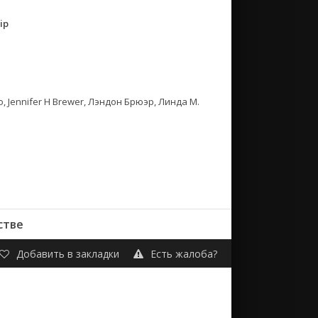
ip
no, Jennifer H Brewer, Лэндон Брюэр, Линда М.
стве
Добавить в закладки
Есть жалоба?