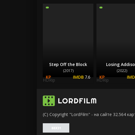
Step Off the Block
Losing Addis
(2017)
(2022)
7.6
HDRip
HDRip
(C) Copyright "LordFilm" - на сайте 32.564 