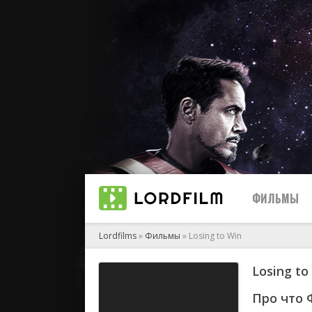
ФИЛЬМЫ
Lordfilms
»
Фильмы
» Losing to Win
Losing t
биографи
боевик
Про что 