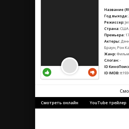
вестерн
военный
Название (RU
детектив
Год выхода:
Режиссер:
Je
детский
Страна:
США
для взрос
Премьера:
17
документ
Актеры:
Дэнн
история
Браун, Рон К
драма
Жанр:
Фильмы
Слоган:
-
комедия
ID КиноПоиск
коротком
ID IMDB:
tt193
криминал
мелодрам
Смо
музыка
мюзикл
Смотреть онлайн
YouTube трейлер
приключе
семейный
спорт
триллер