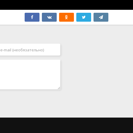
Швеция
2005
Эстония
2006
ЮАР
2007
Югославия
2008
Япония
2009
Бутан
2010
2011
2012
2013
2014
2015
2016
2017
2018
2019
2020
2021