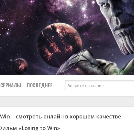
СЕРИАЛЫ
ПОСЛЕДНЕЕ
o Win – смотреть онлайн в хорошем качестве
я
биография
Россия
Австралия
1950
1974
боевик
США
Аргентина
1951
1983
Фильм «Losing to Win»