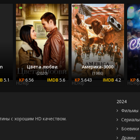
2022
2023
2024
2025
on
Цвета любви
Америка-3000
(2020)
(1986)
5.1
6.56
5.6
5.643
4.2
6
HDRip
HDRip
HDRip
2024
Фильмы 
картины с хорошим HD качеством.
Сериалы
Боевики
Драмы