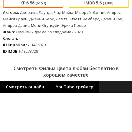
6.56
5.6
(6157)
(3200)
Актеры:
Джессика Лаундс, Чад Майкл Мюррэй, Дэннис Андрес,
Майкл Браун, Дженни Берк, Делия Лизетт Чемберс, Дарлин Кук,
Андреа Дэвис, Мони Огунсуйи, Эрика Прево
Жанр:
Фильмы / драма / мелодрама / 2020
Слоган:
-
ID КиноПоиск:
1436079
ID IMDB:
tt13273728
Смотреть Фильм Цвета любви бесплатно в
хорошем качестве
Смотреть онлайн
YouTube трейлер