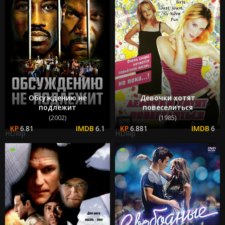
Обсуждению не
Девочки хотят
подлежит
повеселиться
(2002)
(1985)
6.81
6.1
6.881
6
HDRip
HDRip