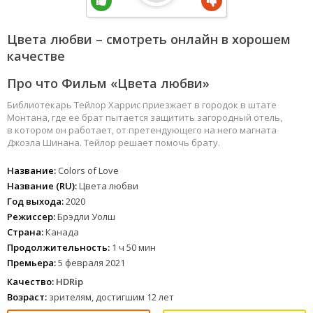
Цвета любви – смотреть онлайн в хорошем
качестве
Про что Фильм «Цвета любви»
Библиотекарь Тейлор Харрис приезжает в городок в штате
Монтана, где ее брат пытается защитить загородный отель,
в котором он работает, от претендующего на него магната
Джоэла Шинана. Тейлор решает помочь брату.
Название:
Colors of Love
Название (RU):
Цвета любви
Год выхода:
2020
Режиссер:
Брэдли Уолш
Страна:
Канада
Продолжительность:
1 ч 50 мин
Премьера:
5 февраля 2021
Качество:
HDRip
Возраст:
зрителям, достигшим 12 лет