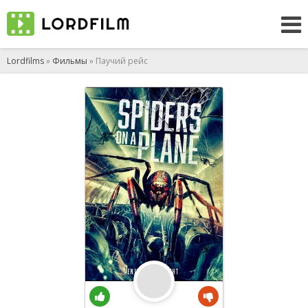
Lordfilms
»
Фильмы
» Паучий рейс