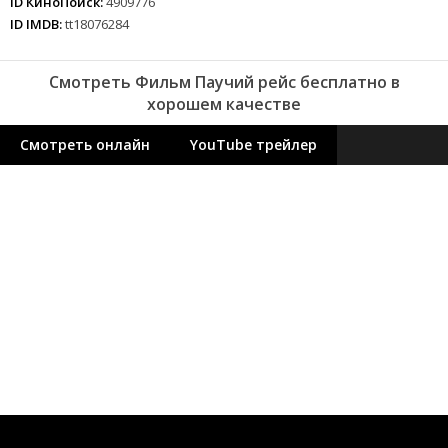
ID КиноПоиск:
4909776
ID IMDB:
tt18076284
Смотреть Фильм Паучий рейс бесплатно в
хорошем качестве
Смотреть онлайн
YouTube трейлер