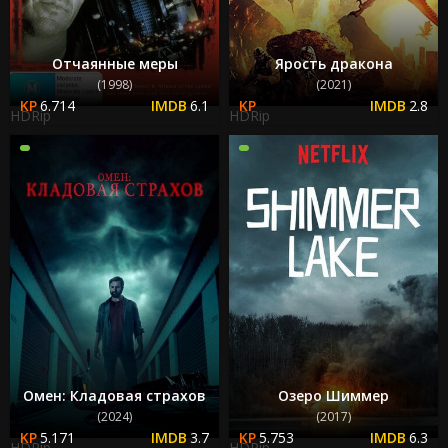
Отчаянные меры
Ярость дракона
(1998)
(2021)
6.714
6.1
2.8
HDRip
HDRip
Омен: Кладовая страхов
Озеро Шиммер
(2024)
(2017)
5.171
3.7
5.753
6.3
HDRip
HDRip