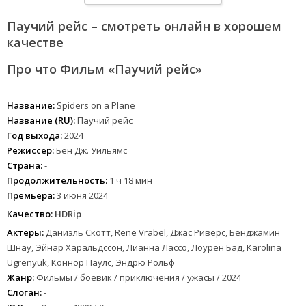
Паучий рейс – смотреть онлайн в хорошем
качестве
Про что Фильм «Паучий рейс»
Название:
Spiders on a Plane
Название (RU):
Паучий рейс
Год выхода:
2024
Режиссер:
Бен Дж. Уильямс
Страна:
-
Продолжительность:
1 ч 18 мин
Премьера:
3 июня 2024
Качество:
HDRip
Актеры:
Даниэль Скотт, Rene Vrabel, Джас Риверс, Бенджамин
Шнау, Эйнар Харальдссон, Лианна Лассо, Лоурен Бад, Karolina
Ugrenyuk, Коннор Паулс, Эндрю Рольф
Жанр:
Фильмы / боевик / приключения / ужасы / 2024
Слоган:
-