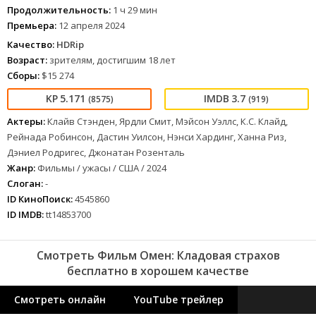
Продолжительность:
1 ч 29 мин
Премьера:
12 апреля 2024
Качество:
HDRip
Возраст:
зрителям, достигшим 18 лет
Сборы:
$15 274
5.171
3.7
(8575)
(919)
Актеры:
Клайв Стэнден, Ярдли Смит, Мэйсон Уэллс, К.С. Клайд,
Рейнада Робинсон, Дастин Уилсон, Нэнси Хардинг, Ханна Риз,
Дэниел Родригес, Джонатан Розенталь
Жанр:
Фильмы / ужасы / США / 2024
Слоган:
-
ID КиноПоиск:
4545860
ID IMDB:
tt14853700
Смотреть Фильм Омен: Кладовая страхов
бесплатно в хорошем качестве
Смотреть онлайн
YouTube трейлер