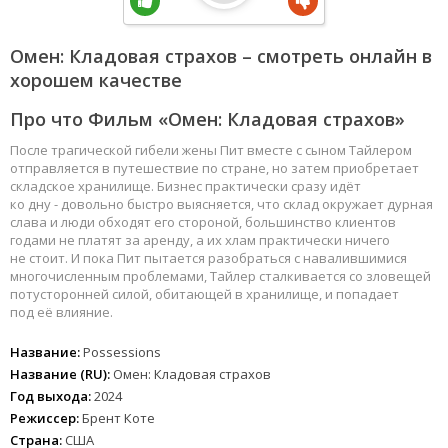
Омен: Кладовая страхов – смотреть онлайн в
хорошем качестве
Про что Фильм «Омен: Кладовая страхов»
После трагической гибели жены Пит вместе с сыном Тайлером
отправляется в путешествие по стране, но затем приобретает
складское хранилище. Бизнес практически сразу идёт
ко дну - довольно быстро выясняется, что склад окружает дурная
слава и люди обходят его стороной, большинство клиентов
годами не платят за аренду, а их хлам практически ничего
не стоит. И пока Пит пытается разобраться с навалившимися
многочисленным проблемами, Тайлер сталкивается со зловещей
потусторонней силой, обитающей в хранилище, и попадает
под её влияние.
Название:
Possessions
Название (RU):
Омен: Кладовая страхов
Год выхода:
2024
Режиссер:
Брент Коте
Страна:
США