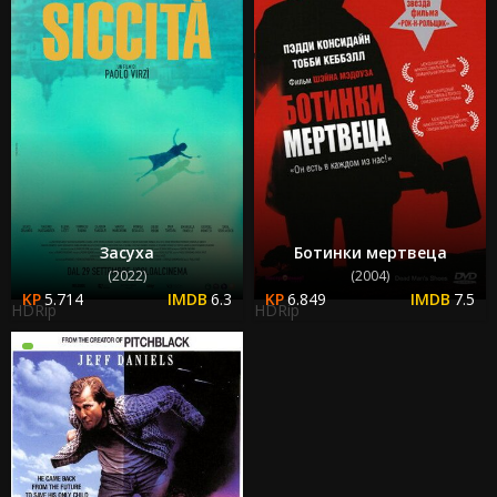
Засуха
Ботинки мертвеца
(2022)
(2004)
5.714
6.3
6.849
7.5
HDRip
HDRip