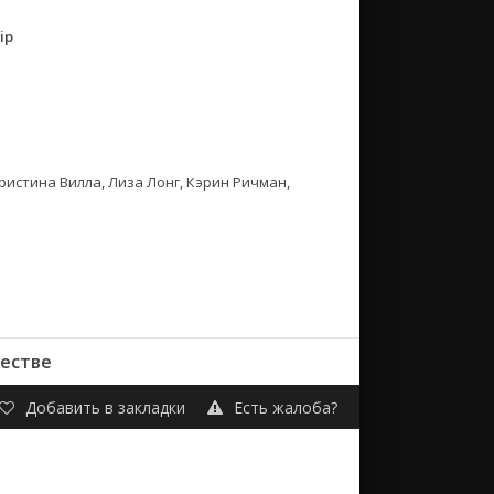
ip
ристина Вилла, Лиза Лонг, Кэрин Ричман,
честве
Добавить в закладки
Есть жалоба?