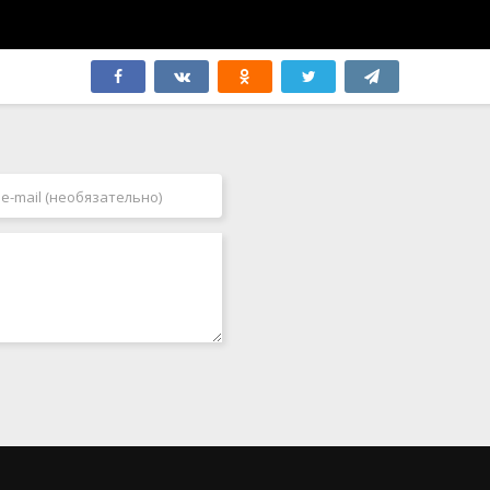
Швеция
2005
Эстония
2006
ЮАР
2007
Югославия
2008
Япония
2009
Бутан
2010
2011
2012
2013
2014
2015
2016
2017
2018
2019
2020
2021