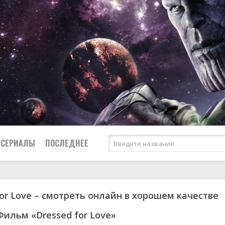
СЕРИАЛЫ
ПОСЛЕДНЕЕ
for Love – смотреть онлайн в хорошем качестве
я
биография
Россия
Австралия
1950
1974
боевик
США
Аргентина
1951
1983
Фильм «Dressed for Love»