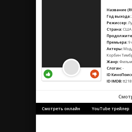
вестерн
военный
Название (RU
детектив
Год выхода:
Режиссер:
Л
детский
Страна:
США
для взрос
Продолжите
документ
Премьера:
9 
история
Актеры:
Мэдд
драма
Корбин Тимбр
Жанр:
Фильмы
комедия
Слоган:
-
коротком
ID КиноПоиск
криминал
ID IMDB:
tt218
мелодрам
музыка
Смотр
мюзикл
приключе
Смотреть онлайн
YouTube трейлер
семейный
спорт
триллер