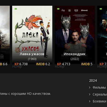
2022
2023
2024
2025
Лавка ужасов
Ипохондрик
(1960)
(2022)
6.6
6.738
6.2
4.713
5
7
HDRip
HDRip
HDRip
2024
Фильмы 
картины с хорошим HD качеством.
Сериалы
Боевики