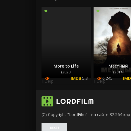
More to Life
Местный
(2020)
(2014)
5.3
6.245
HDRip
HDRip
(C) Copyright "LordFilm" - на сайте 32.564 