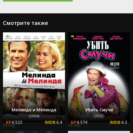
Смотрите также
Мелинда и Мелинда
Убить Смучи
(2004)
(2002)
6.523
6.4
6.574
6.3
HDRip
HDRip