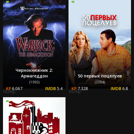
Чернокнижник 2:
Армагеддон
50 первых поцелуев
(1993)
(2004)
6.067
5.4
7.328
6.8
HDRip
HDRip