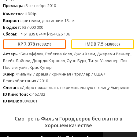
Премьера:
8 сентября 2010
Качество:
HDRip
Возраст:
зрителям, достигшим 18 лет
Бюджет:
$37 000 000
Сборы:
+ $61 839 874 = $154 026 136
7.378
7.5
(109321)
(438000)
Актеры:
Бен Аффлек, Ребекка Холл, Джон Хэмм, Джереми Реннер,
Блейк Лайвли, Джордж Кэрролл, Оуэн Бурк, Титус Уэлливер, Пит
Постлетуэйт, Крис Купер
Жанр:
Фильмы / драма / криминал / триллер / США /
Великобритания / 2010
Слоган:
«Добро пожаловать в криминальную столицу Америки»
ID КиноПоиск:
462732
ID IMDB:
tt0840361
Смотреть Фильм Город воров бесплатно в
хорошем качестве