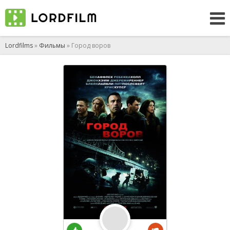
Lordfilms
»
Фильмы
» Город воров