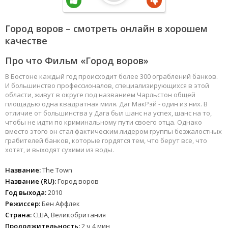
Город воров – смотреть онлайн в хорошем
качестве
Про что Фильм «Город воров»
В Бостоне каждый год происходит более 300 ограблений банков.
И большинство профессионалов, специализирующихся в этой
области, живут в округе под названием Чарльстон общей
площадью одна квадратная миля. Даг МакРэй - один из них. В
отличие от большинства у Дага был шанс на успех, шанс на то,
чтобы не идти по криминальному пути своего отца. Однако
вместо этого он стал фактическим лидером группы безжалостных
грабителей банков, которые гордятся тем, что берут все, что
хотят, и выходят сухими из воды.
Название:
The Town
Название (RU):
Город воров
Год выхода:
2010
Режиссер:
Бен Аффлек
Страна:
США, Великобритания
Продолжительность:
2 ч 4 мин