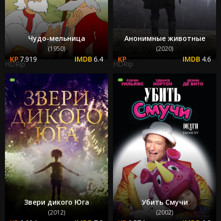
Чудо-мельница
Анонимные животные
(1950)
(2020)
7.919
6.4
4.6
HDRip
HDRip
Звери дикого Юга
Убить Смучи
(2012)
(2002)