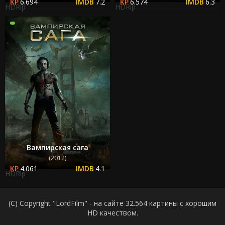
6.694
7.2
6.574
6.3
HDRip
HDRip
Вампирская сага
(2012)
4.061
4.1
HDRip
(C) Copyright "LordFilm" - на сайте 32.564 картины с хорошим
HD качеством.