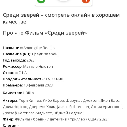
Среди зверей – смотреть онлайн в хорошем
качестве
Про что Фильм «Среди зверей»
Название:
Among the Beasts
Название (RU):
Среди зверей
Год выхода:
2023
Режиссер:
Мэттью Ньютон
Страна:
США
Продолжительность:
1 ч 33 мин
Премьера:
10 февраля 2023
Качество:
HDRip
Актеры:
Тори Киттлз, Либэ Барер, Шарунас Джексон, Джон Басс,
Джим Нортон, Джереми Холм, Jasmin Richardson, Дэвид Армстронг,
Джозеф Кастилло-Мидиетт, ЭйДжей Седено
Жанр:
Фильмы / боевик / детектив / триллер / США / 2023
Слоган:
-