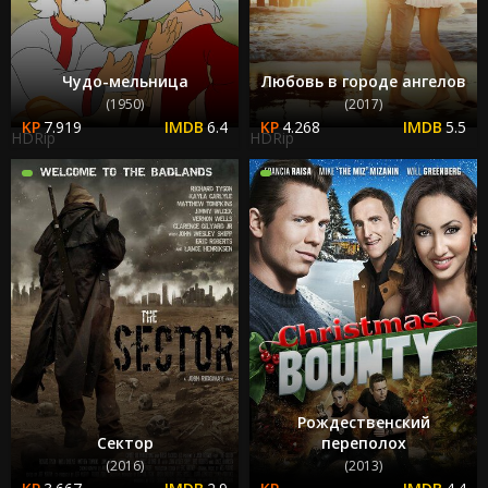
Чудо-мельница
Любовь в городе ангелов
(1950)
(2017)
7.919
6.4
4.268
5.5
HDRip
HDRip
Рождественский
Сектор
переполох
(2016)
(2013)