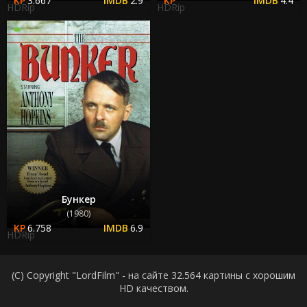
3.667
2.9
4.4
HDRip
HDRip
Бункер
(1980)
6.758
6.9
HDRip
(C) Copyright "LordFilm" - на сайте 32.564 картины с хорошим
HD качеством.