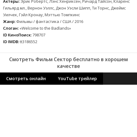
Актеры:
Эрик Робертс, Лэнс Хенриксен, Ричард Тайсон, Кларенс
Гильярд мл., Вернон Уэллс, Джон Уэсли Шипп, Ти Торнс, Джеймс
Уилчек, Гэйл Кронау, Мэттью Томпкинс
Жанр:
Фильмы / фантастика / США / 2016
Слоган:
«Welcome to the Badlands»
ID КиноПоиск:
798707
ID IMDB:
tt3186552
Смотреть Фильм Сектор бесплатно в хорошем
качестве
Смотреть онлайн
YouTube трейлер