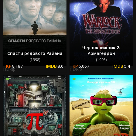
Чернокнижник 2:
Спасти рядового Райана
Армагеддон
(1998)
(1993)
8.187
8.6
6.067
5.4
HDRip
HDRip