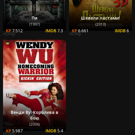
Пи
Шевели ластами!
(1997)
(2010)
7.512
7.3
6.661
6
HDRip
HDRip
Венди Ву: Королева в
бою
(2006)
5.987
5.4
HDRip