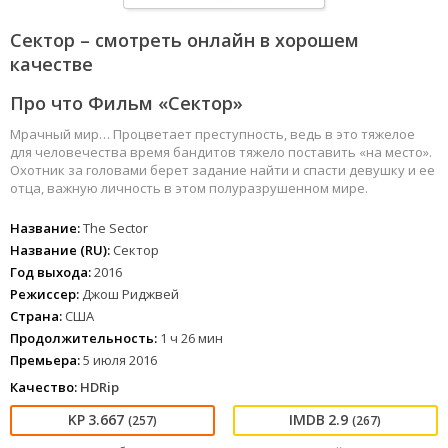
Сектор – смотреть онлайн в хорошем
качестве
Про что Фильм «Сектор»
Мрачный мир… Процветает преступность, ведь в это тяжелое
для человечества время бандитов тяжело поставить «на место».
Охотник за головами берет задание найти и спасти девушку и ее
отца, важную личность в этом полуразрушенном мире.
Название:
The Sector
Название (RU):
Сектор
Год выхода:
2016
Режиссер:
Джош Риджвей
Страна:
США
Продолжительность:
1 ч 26 мин
Премьера:
5 июля 2016
Качество:
HDRip
3.667
2.9
(257)
(267)