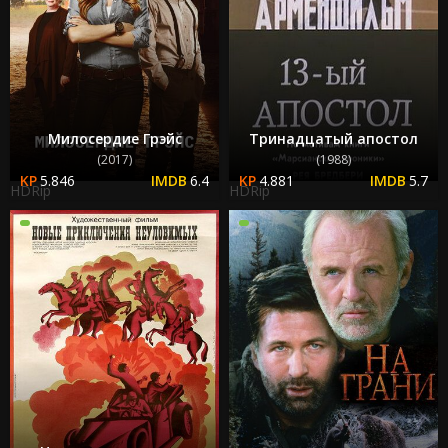
Милосердие Грэйс
Тринадцатый апостол
(2017)
(1988)
5.846
6.4
4.881
5.7
HDRip
HDRip