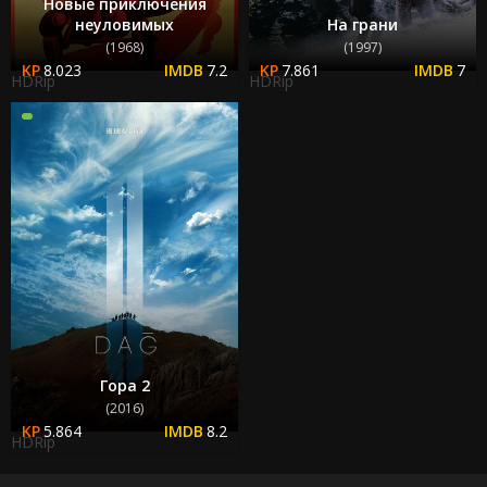
Новые приключения
неуловимых
На грани
(1968)
(1997)
8.023
7.2
7.861
7
HDRip
HDRip
Гора 2
(2016)
5.864
8.2
HDRip