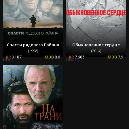
Спасти рядового Райана
Обыкновенное сердце
(1998)
(2014)
8.187
8.6
7.685
7.9
HDRip
HDRip