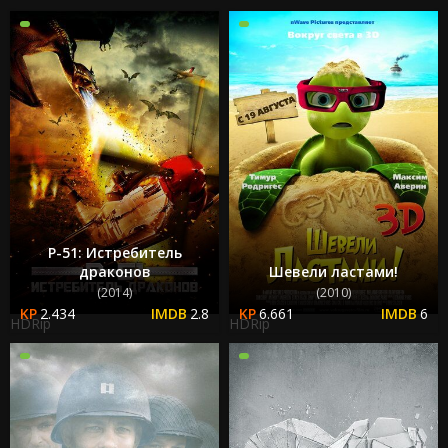
P-51: Истребитель
драконов
Шевели ластами!
(2014)
(2010)
2.434
2.8
6.661
6
HDRip
HDRip