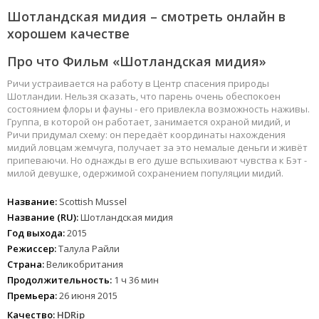
Шотландская мидия – смотреть онлайн в
хорошем качестве
Про что Фильм «Шотландская мидия»
Ричи устраивается на работу в Центр спасения природы
Шотландии. Нельзя сказать, что парень очень обеспокоен
состоянием флоры и фауны - его привлекла возможность наживы.
Группа, в которой он работает, занимается охраной мидий, и
Ричи придумал схему: он передаёт координаты нахождения
мидий ловцам жемчуга, получает за это немалые деньги и живёт
припеваючи. Но однажды в его душе вспыхивают чувства к Бэт -
милой девушке, одержимой сохранением популяции мидий.
Название:
Scottish Mussel
Название (RU):
Шотландская мидия
Год выхода:
2015
Режиссер:
Талула Райли
Страна:
Великобритания
Продолжительность:
1 ч 36 мин
Премьера:
26 июня 2015
Качество:
HDRip