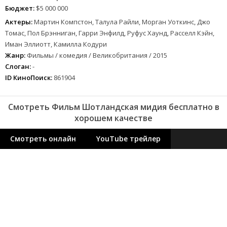
Бюджет:
$5 000 000
Актеры:
Мартин Компстон, Талула Райли, Морган Уоткинс, Джо
Томас, Пол Брэнниган, Гарри Энфилд, Руфус Хаунд, Расселл Кэйн,
Иман Эллиотт, Камилла Кодури
Жанр:
Фильмы / комедия / Великобритания / 2015
Слоган:
-
ID КиноПоиск:
861904
Смотреть Фильм Шотландская мидия бесплатно в
хорошем качестве
Смотреть онлайн
YouTube трейлер