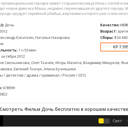
военный
СССР
Беларусь
1953
1989
провинциальном городке живет старшеклассница Инна с папой и мал
детектив
Австралия
Бельгия
1954
1990
ит новая девочка Маша, недавно переехавшая из другого города. 
ороде орудует серийный убийца, жертвами которого уже стали неск
документальный
Австрия
Бразилия
1955
1991
драма
Алжир
Великобритания
1956
1993
):
Дочь
Качество:
HDR
лых
история
Аргентина
Венгрия
1957
1996
2012
Возраст:
зрите
лександр Касаткин, Наталья Назарова
Сборы:
$34 440
альный
комедия
Армения
Германия
1958
1997
ия
короткометражка
Багамы
Греция
1959
1998
7.59
льность:
1 ч 50 мин
криминал
Беларусь
Египет
1960
2000
 октября 2012
мелодрама
Бельгия
Канада
1961
2001
я Смольникова, Олег Ткачёв, Игорь Мазепа, Владимир Мишуков, Яна
етражка
мюзикл
Болгария
Китай
1962
2002
амова, Евгений Ткачук, Алена Кузнецова
приключения
Бразилия
Корея Южная
1963
2003
 / детектив / драма / криминал / Россия / 2012
а
семейный
Великобритания
Мексика
1964
2004
:
678999
спорт
Венгрия
Нидерланды
1965
2005
6822
триллер
Германия (ФРГ)
Польша
1966
2006
ния
ужасы
Гонконг
Таиланд
1967
2007
Смотреть Фильм Дочь бесплатно в хорошем качеств
фантастика
Греция
Тайвань
1968
2009
фэнтези
Дания
Турция
1969
2010
Свет
музыка
Доминикана
Финляндия
1970
2011