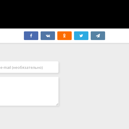
Швеция
2005
Эстония
2006
ЮАР
2007
Югославия
2008
Япония
2009
Бутан
2010
2011
2012
2013
2014
2015
2016
2017
2018
2019
2020
2021