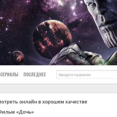
СЕРИАЛЫ
ПОСЛЕДНЕЕ
мотреть онлайн в хорошем качестве
я
биография
Россия
Австралия
1950
1974
боевик
США
Аргентина
1951
1983
 Фильм «Дочь»