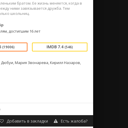
еньким братом. Ее жизнь меняется, когда в
Между ними завязывается дружба. Тем
олько школьниц.
ip
лям, достигшим 16 лет
5
7.4
(19006)
(546)
 Дюбуи, Мария Звонарева, Кирилл Назаров,
е
Добавить в закладки
Есть жалоба?