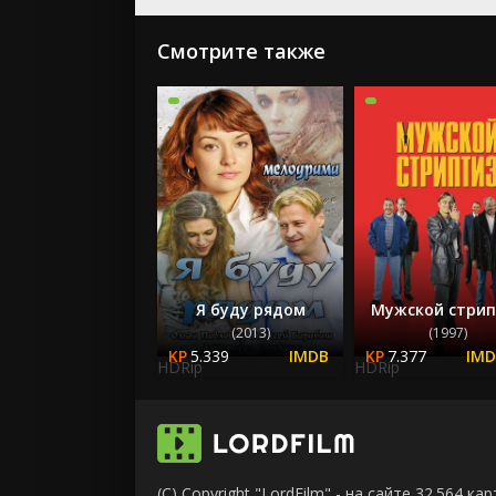
Смотрите также
Я буду рядом
Мужской стрип
(2013)
(1997)
5.339
7.377
HDRip
HDRip
(C) Copyright "LordFilm" - на сайте 32.564 