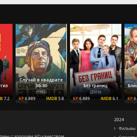
2022
2023
2024
2025
Случай в квадрате
тиз
36-80
Без границ
Бли
(1982)
(2015)
7.2
6.889
5.8
6.889
6.1
6
HDRip
HDRip
HDRip
2024
Фильмы 
картины с хорошим HD качеством.