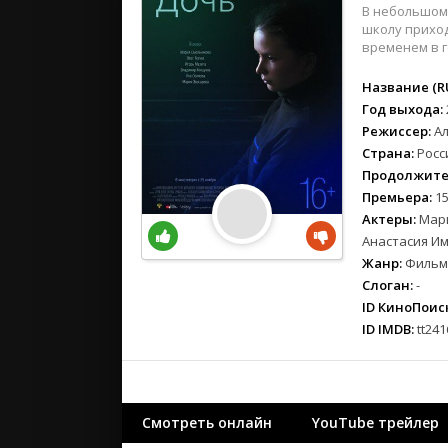
вестерн
В небольшом 
военный
школу приход
временем в г
детектив
детский
Название (RU
для взрос
Год выхода:
Режиссер:
А
документ
Страна:
Росс
история
Продолжите
драма
Премьера:
15
комедия
Актеры:
Мари
коротком
Анастасия Им
криминал
Жанр:
Фильмы
Слоган:
-
мелодрам
ID КиноПоиск
музыка
ID IMDB:
tt241
мюзикл
приключе
семейный
спорт
Смотреть онлайн
YouTube трейлер
триллер