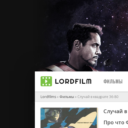
ФИЛЬМЫ
Lordfilms
»
Фильмы
» Случай в квадрате 36-80
Случай в
биографи
боевик
Про что 