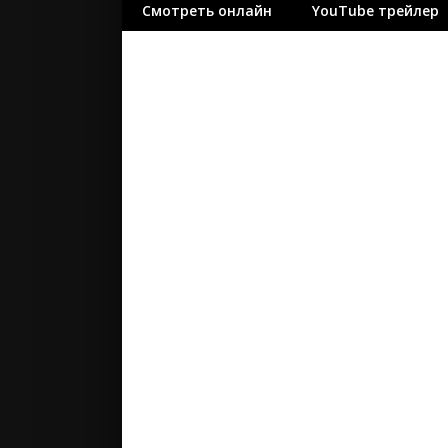
Смотреть онлайн
YouTube трейлер
ужасы
фантасти
фильм-ну
фэнтези