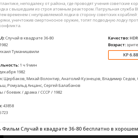
военный
СССР
Беларусь
1953
1989
тлантике, неподалеку от района, где проводят учения советские к
детектив
Австралия
Бельгия
1954
1990
дка с вышедшим из строя атомным реактором. Патрульная служба В
 тем временем с неуправляемой лодки в сторону советских корабле
документальный
Австрия
Бразилия
1955
1991
ряки, уничтожив смертоносное оружие, топят подводную лодку про
драма
Алжир
Великобритания
1956
1993
конфликта.
лых
история
Аргентина
Венгрия
1957
1996
):
Случай в квадрате 36-80
Качество:
HDR
альный
комедия
Армения
Германия
1958
1997
1982
Возраст:
зрите
короткометражка
Багамы
Греция
1959
1998
ихаил Туманишвили
6.8
криминал
Беларусь
Египет
1960
2000
Р
мелодрама
Бельгия
Канада
1961
2001
льность:
1 ч 9 мин
декабря 1982
етражка
мюзикл
Болгария
Китай
1962
2002
с Щербаков, Михай Волонтир, Анатолий Кузнецов, Владимир Седов, О
приключения
Бразилия
Корея Южная
1963
2003
ьш, Ромуальд Анцанс, Сергей Балабанов
а
семейный
Великобритания
Мексика
1964
2004
 / боевик / драма / СССР / 1982
спорт
Венгрия
Нидерланды
1965
2005
триллер
Германия (ФРГ)
Польша
1966
2006
:
43858
5723
ния
ужасы
Гонконг
Таиланд
1967
2007
фантастика
Греция
Тайвань
1968
2009
 Фильм Случай в квадрате 36-80 бесплатно в хорошем
фэнтези
Дания
Турция
1969
2010
музыка
Доминикана
Финляндия
1970
2011