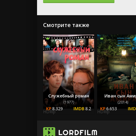
Смотрите также
Служебный роман
Иван сын Ами
(1977)
(2014)
8.329
8.2
6.653
HDRip
HDRip