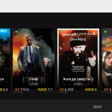
2022
2023
2024
2025
Зве
ра
Гнев
Жажда смерти 2
(2004)
(1981)
6.3
7.916
7.7
6.395
6
3
HDRip
HDRip
HDRip
2024