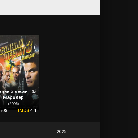
здный десант 3:
Мародер
(2008)
.708
4.4
2025