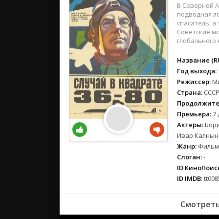
вестерн
В Северной А
военный
подводная ло
спасатель, а
детектив
Советские мо
детский
глобального 
для взрос
Название (RU
документ
Год выхода:
история
Режиссер:
М
драма
Страна:
ССС
комедия
Продолжите
Премьера:
7 
коротком
Актеры:
Бори
криминал
Ивар Калнын
мелодрам
Жанр:
Фильмы
музыка
Слоган:
-
мюзикл
ID КиноПоиск
ID IMDB:
tt008
приключе
семейный
Смотреть
спорт
триллер