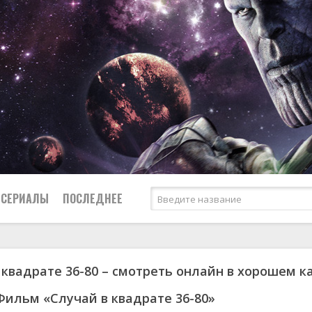
СЕРИАЛЫ
ПОСЛЕДНЕЕ
 квадрате 36-80 – смотреть онлайн в хорошем к
я
биография
Россия
Австралия
1950
1974
боевик
США
Аргентина
1951
1983
Фильм «Случай в квадрате 36-80»