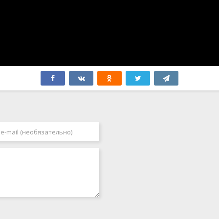
Швеция
2005
Эстония
2006
ЮАР
2007
Югославия
2008
Япония
2009
Бутан
2010
2011
2012
2013
2014
2015
2016
2017
2018
2019
2020
2021