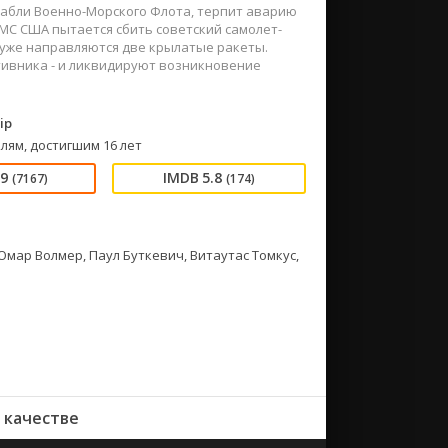
орабли Военно-Морского Флота, терпит аварию
МС США пытается сбить советский самолет-
й уже направляются две крылатые ракеты.
тивника - и ликвидируют возникновение
ip
лям, достигшим 16 лет
89
5.8
(7167)
(174)
мар Волмер, Паул Буткевич, Витаутас Томкус,
 качестве